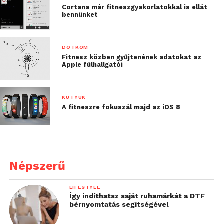
Cortana már fitneszgyakorlatokkal is ellát
bennünket
DOTKOM
Fitnesz közben gyűjtenének adatokat az
Apple fülhallgatói
KÜTYÜK
A fitneszre fokuszál majd az iOS 8
Népszerű
LIFESTYLE
Így indíthatsz saját ruhamárkát a DTF
bérnyomtatás segítségével