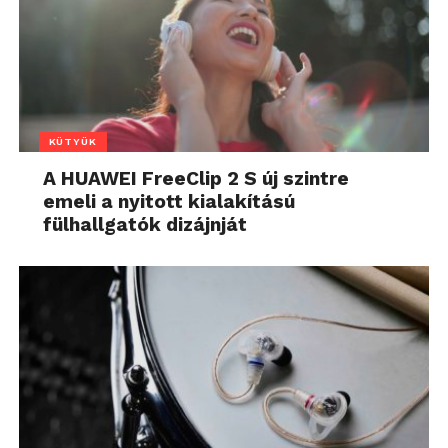
KÜTYÜK
A HUAWEI FreeClip 2 S új szintre
emeli a nyitott kialakítású
fülhallgatók dizájnját