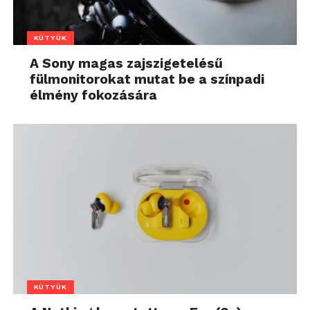
KÜTYÜK
A Sony magas zajszigetelésű
fülmonitorokat mutat be a színpadi
élmény fokozására
KÜTYÜK