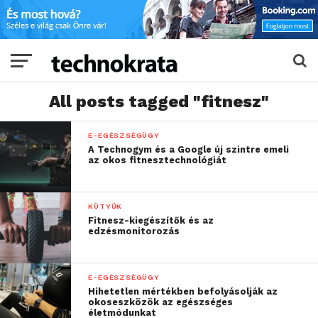
All posts tagged "fitnesz"
E-EGÉSZSÉGÜGY
A Technogym és a Google új szintre emeli
az okos fitnesztechnológiát
KÜTYÜK
Fitnesz-kiegészítők és az
edzésmonitorozás
E-EGÉSZSÉGÜGY
Hihetetlen mértékben befolyásolják az
okoseszközök az egészséges
életmódunkat