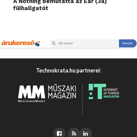
A Nothing bemutatta az Ear (3a)
fülhallgatót
Technokrata.hu partnerei: