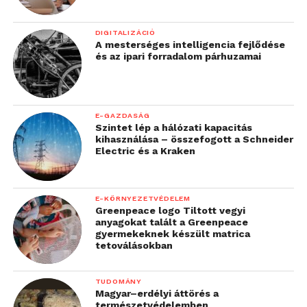
DIGITALIZÁCIÓ
A mesterséges intelligencia fejlődése
és az ipari forradalom párhuzamai
E-GAZDASÁG
Szintet lép a hálózati kapacitás
kihasználása – összefogott a Schneider
Electric és a Kraken
E-KÖRNYEZETVÉDELEM
Greenpeace logo Tiltott vegyi
anyagokat talált a Greenpeace
gyermekeknek készült matrica
tetoválásokban
TUDOMÁNY
Magyar–erdélyi áttörés a
természetvédelemben