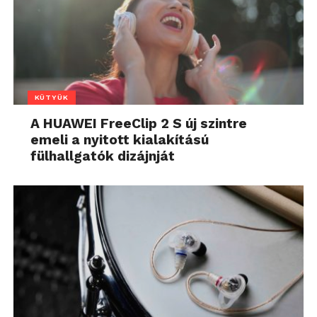
KÜTYÜK
A HUAWEI FreeClip 2 S új szintre
emeli a nyitott kialakítású
fülhallgatók dizájnját