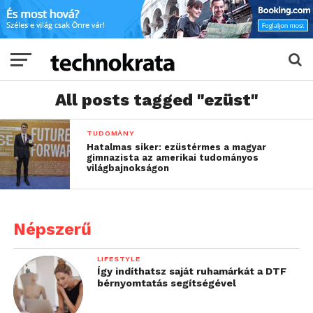
All posts tagged "ezüst"
TUDOMÁNY
Hatalmas siker: ezüstérmes a magyar
gimnazista az amerikai tudományos
világbajnokságon
Népszerű
LIFESTYLE
Így indíthatsz saját ruhamárkát a DTF
bérnyomtatás segítségével