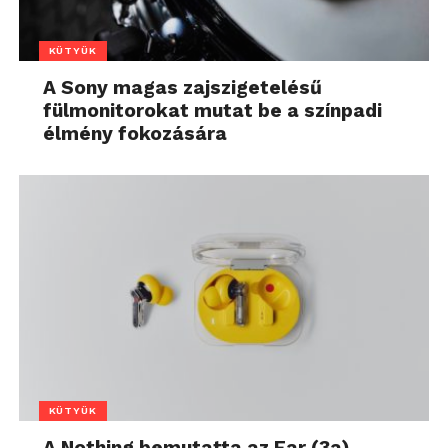
KÜTYÜK
A Sony magas zajszigetelésű
fülmonitorokat mutat be a színpadi
élmény fokozására
KÜTYÜK
A Nothing bemutatta az Ear (3a)