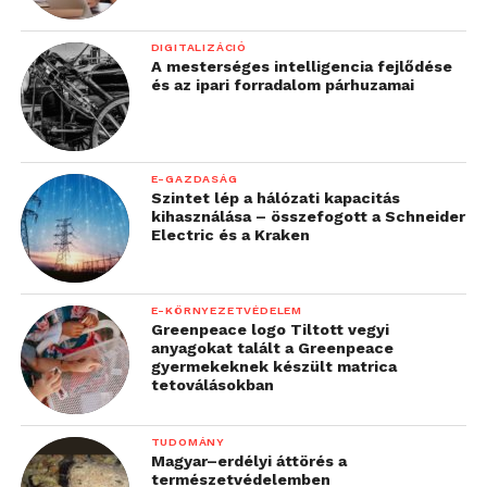
DIGITALIZÁCIÓ
A mesterséges intelligencia fejlődése
és az ipari forradalom párhuzamai
E-GAZDASÁG
Szintet lép a hálózati kapacitás
kihasználása – összefogott a Schneider
Electric és a Kraken
E-KÖRNYEZETVÉDELEM
Greenpeace logo Tiltott vegyi
anyagokat talált a Greenpeace
gyermekeknek készült matrica
tetoválásokban
TUDOMÁNY
Magyar–erdélyi áttörés a
természetvédelemben