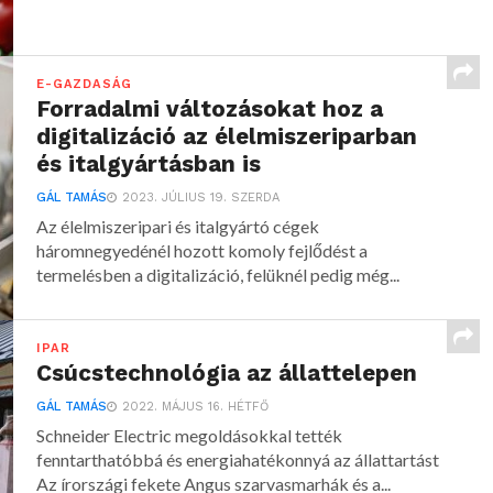
E-GAZDASÁG
Forradalmi változásokat hoz a
digitalizáció az élelmiszeriparban
és italgyártásban is
GÁL TAMÁS
2023. JÚLIUS 19. SZERDA
Az élelmiszeripari és italgyártó cégek
háromnegyedénél hozott komoly fejlődést a
termelésben a digitalizáció, felüknél pedig még...
IPAR
Csúcstechnológia az állattelepen
GÁL TAMÁS
2022. MÁJUS 16. HÉTFŐ
Schneider Electric megoldásokkal tették
fenntarthatóbbá és energiahatékonnyá az állattartást
Az írországi fekete Angus szarvasmarhák és a...