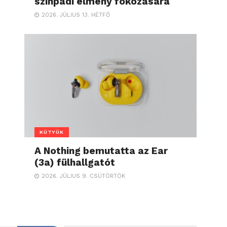
színpadi élmény fokozására
2026. JÚLIUS 13. HÉTFŐ
KÜTYÜK
A Nothing bemutatta az Ear
(3a) fülhallgatót
2026. JÚLIUS 9. CSÜTÖRTÖK