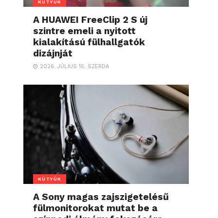
KÜTYÜK
A HUAWEI FreeClip 2 S új
szintre emeli a nyitott
kialakítású fülhallgatók
dizájnját
2026. JÚLIUS 15. SZERDA
KÜTYÜK
A Sony magas zajszigetelésű
fülmonitorokat mutat be a