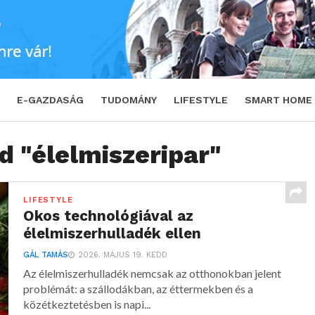
E-GAZDASÁG
TUDOMÁNY
LIFESTYLE
SMART HOME
d "élelmiszeripar"
LIFESTYLE
Okos technológiával az
élelmiszerhulladék ellen
GÁL TAMÁS
2026. MÁJUS 19. KEDD
Az élelmiszerhulladék nemcsak az otthonokban jelent
problémát: a szállodákban, az éttermekben és a
közétkeztetésben is napi...