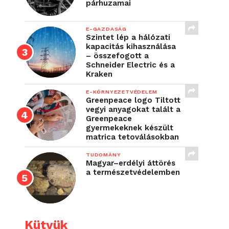
párhuzamai
E-GAZDASÁG
Szintet lép a hálózati
kapacitás kihasználása
– összefogott a
Schneider Electric és a
Kraken
E-KÖRNYEZETVÉDELEM
Greenpeace logo Tiltott
vegyi anyagokat talált a
Greenpeace
gyermekeknek készült
matrica tetoválásokban
TUDOMÁNY
Magyar–erdélyi áttörés
a természetvédelemben
Kütyük