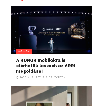
KÜTYÜK
A HONOR mobilokra is
elérhetők lesznek az ARRI
megoldásai
2026. AUGUSZTUS 6. CSÜTÖRTÖK