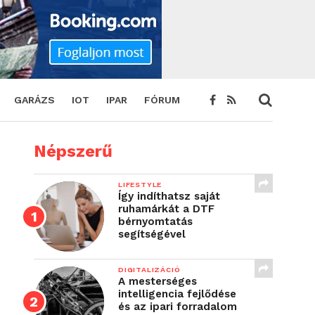
GARÁZS
IOT
IPAR
FÓRUM
Népszerű
LIFESTYLE
Így indíthatsz saját
ruhamárkát a DTF
bérnyomtatás
segítségével
DIGITALIZÁCIÓ
A mesterséges
intelligencia fejlődése
és az ipari forradalom