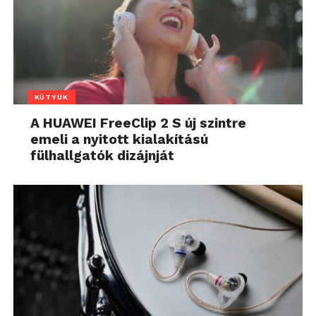
KÜTYÜK
A HUAWEI FreeClip 2 S új szintre
emeli a nyitott kialakítású
fülhallgatók dizájnját