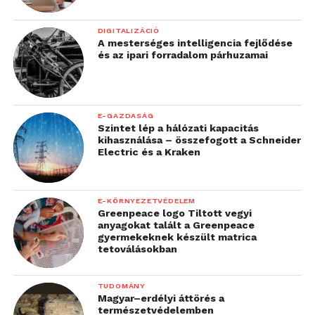
DIGITALIZÁCIÓ
A mesterséges intelligencia fejlődése
és az ipari forradalom párhuzamai
E-GAZDASÁG
Szintet lép a hálózati kapacitás
kihasználása – összefogott a Schneider
Electric és a Kraken
E-KÖRNYEZETVÉDELEM
Greenpeace logo Tiltott vegyi
anyagokat talált a Greenpeace
gyermekeknek készült matrica
tetoválásokban
TUDOMÁNY
Magyar–erdélyi áttörés a
természetvédelemben