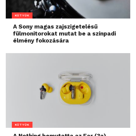
KÜTYÜK
A Sony magas zajszigetelésű
fülmonitorokat mutat be a színpadi
élmény fokozására
KÜTYÜK
A Nothing bemutatta az Ear (3a)