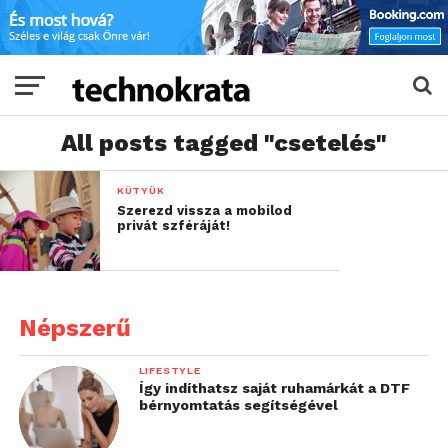
All posts tagged "csetelés"
KÜTYÜK
Szerezd vissza a mobilod
privát szféráját!
Népszerű
LIFESTYLE
Így indíthatsz saját ruhamárkát a DTF
bérnyomtatás segítségével