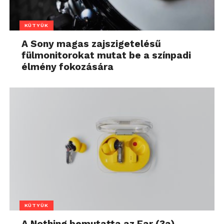
KÜTYÜK
A Sony magas zajszigetelésű
fülmonitorokat mutat be a színpadi
élmény fokozására
KÜTYÜK
A Nothing bemutatta az Ear (3a)