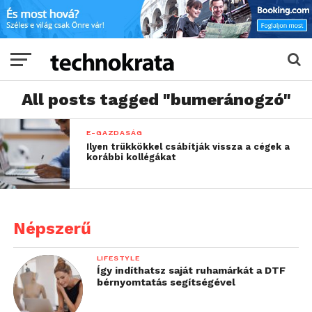
All posts tagged "bumeránogzó"
E-GAZDASÁG
Ilyen trükkökkel csábítják vissza a cégek a
korábbi kollégákat
Népszerű
LIFESTYLE
Így indíthatsz saját ruhamárkát a DTF
bérnyomtatás segítségével