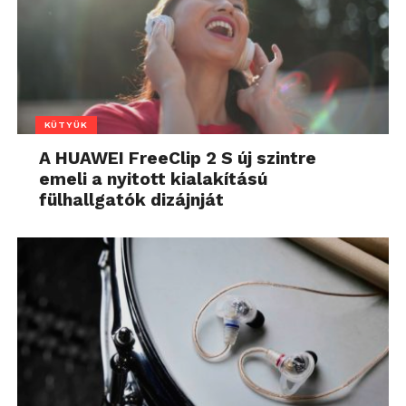
KÜTYÜK
A HUAWEI FreeClip 2 S új szintre
emeli a nyitott kialakítású
fülhallgatók dizájnját