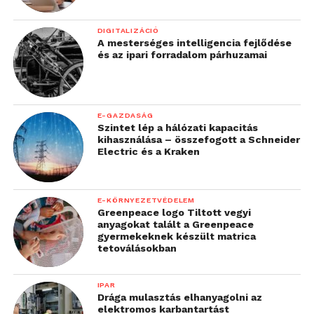
DIGITALIZÁCIÓ
A mesterséges intelligencia fejlődése
és az ipari forradalom párhuzamai
E-GAZDASÁG
Szintet lép a hálózati kapacitás
kihasználása – összefogott a Schneider
Electric és a Kraken
E-KÖRNYEZETVÉDELEM
Greenpeace logo Tiltott vegyi
anyagokat talált a Greenpeace
gyermekeknek készült matrica
tetoválásokban
IPAR
Drága mulasztás elhanyagolni az
elektromos karbantartást