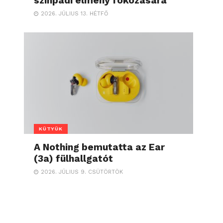
színpadi élmény fokozására
2026. JÚLIUS 13. HÉTFŐ
KÜTYÜK
A Nothing bemutatta az Ear
(3a) fülhallgatót
2026. JÚLIUS 9. CSÜTÖRTÖK