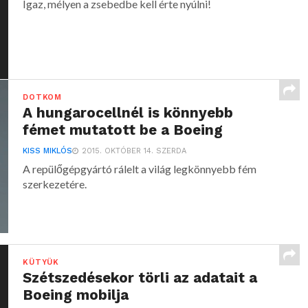
Igaz, mélyen a zsebedbe kell érte nyúlni!
DOTKOM
A hungarocellnél is könnyebb
fémet mutatott be a Boeing
KISS MIKLÓS
2015. OKTÓBER 14. SZERDA
A repülőgépgyártó rálelt a világ legkönnyebb fém
szerkezetére.
KÜTYÜK
Szétszedésekor törli az adatait a
Boeing mobilja