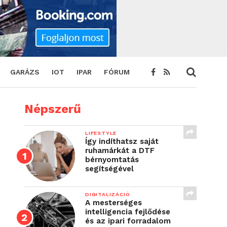
GARÁZS
IOT
IPAR
FÓRUM
Népszerű
LIFESTYLE
Így indíthatsz saját
ruhamárkát a DTF
bérnyomtatás
segítségével
DIGITALIZÁCIÓ
A mesterséges
intelligencia fejlődése
és az ipari forradalom