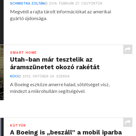
SCHMIDTKA ZOLTÁN
2014. FEBRUÁR 27. CSÜTÖRTÖK
Megvédi a rajta tárolt információkat az amerikai
gyártó újdonsága.
SMART HOME
Utah-ban már tesztelik az
áramszünetet okozó rakétát
KOCI
2012. OKTÓBER 24. SZERDA
A Boeing eszköze amerre halad, sötétséget visz,
mindezt a mikrohullám segítségével.
KÜTYÜK
A Boeing is „beszáll” a mobil iparba