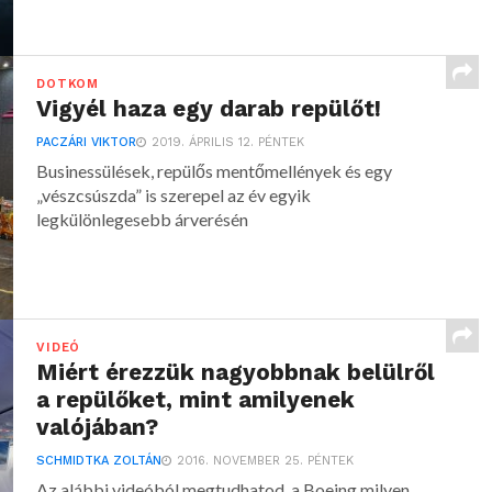
DOTKOM
Vigyél haza egy darab repülőt!
PACZÁRI VIKTOR
2019. ÁPRILIS 12. PÉNTEK
Businessülések, repülős mentőmellények és egy
„vészcsúszda” is szerepel az év egyik
legkülönlegesebb árverésén
VIDEÓ
Miért érezzük nagyobbnak belülről
a repülőket, mint amilyenek
valójában?
SCHMIDTKA ZOLTÁN
2016. NOVEMBER 25. PÉNTEK
Az alábbi videóból megtudhatod, a Boeing milyen