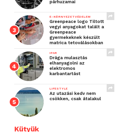
párhuzamai
E-KÖRNYEZETVÉDELEM
Greenpeace logo Tiltott
vegyi anyagokat talált a
Greenpeace
gyermekeknek készült
matrica tetoválásokban
IPAR
Drága mulasztás
elhanyagolni az
elektromos
karbantartást
LIFESTYLE
Az utazási kedv nem
csökken, csak átalakul
Kütyük