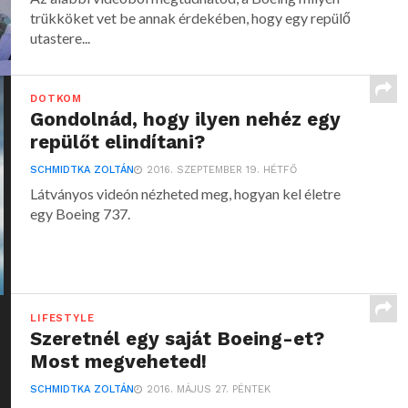
trükköket vet be annak érdekében, hogy egy repülő
utastere...
DOTKOM
Gondolnád, hogy ilyen nehéz egy
repülőt elindítani?
SCHMIDTKA ZOLTÁN
2016. SZEPTEMBER 19. HÉTFŐ
Látványos videón nézheted meg, hogyan kel életre
egy Boeing 737.
LIFESTYLE
Szeretnél egy saját Boeing-et?
Most megveheted!
SCHMIDTKA ZOLTÁN
2016. MÁJUS 27. PÉNTEK