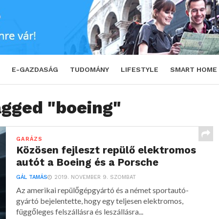
E-GAZDASÁG
TUDOMÁNY
LIFESTYLE
SMART HOME
agged "boeing"
GARÁZS
Közösen fejleszt repülő elektromos
autót a Boeing és a Porsche
GÁL TAMÁS
2019. NOVEMBER 9. SZOMBAT
Az amerikai repülőgépgyártó és a német sportautó-
gyártó bejelentette, hogy egy teljesen elektromos,
függőleges felszállásra és leszállásra...