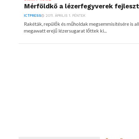
Mérföldkő a lézerfegyverek fejlesz
ICTPRESS
2011. ÁPRILIS 1. PÉNTEK
Rakéták, repülők és műholdak megsemmisítésére is al
megawatt erejű lézersugarat lőttek ki...