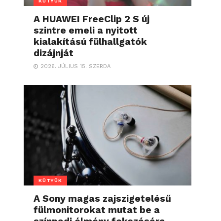
KÜTYÜK
A HUAWEI FreeClip 2 S új
szintre emeli a nyitott
kialakítású fülhallgatók
dizájnját
2026. JÚLIUS 15. SZERDA
KÜTYÜK
A Sony magas zajszigetelésű
fülmonitorokat mutat be a