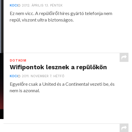
KOCI
2012. ÁPRILIS 13. PÉNTEK
Ez nem vicc. A repülőiről híres gyártó telefonja nem
repül, viszont ultra biztonságos.
DOTKOM
Wifipontok lesznek a repülőkön
KOCI
2011. NOVEMBER 7. HÉTFŐ
Egyelőre csak a United és a Continental vezeti be, és
nem is azonnal.