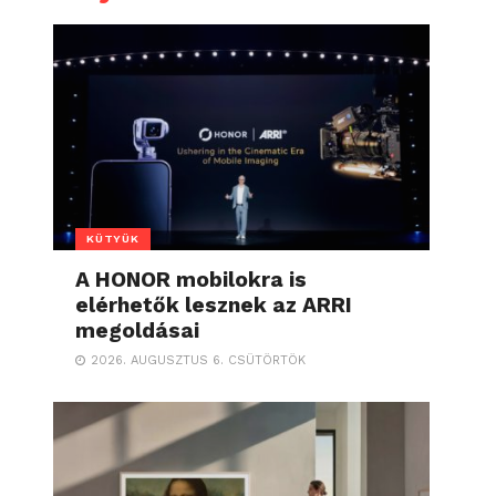
KÜTYÜK
A HONOR mobilokra is
elérhetők lesznek az ARRI
megoldásai
2026. AUGUSZTUS 6. CSÜTÖRTÖK