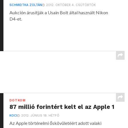
SCHMIDTKA ZOLTÁN
2012. OKTÓBER 4. CSÜTÖRTÖK
Aukción árusítják a Usain Bolt által használt Nikon
D4-et.
DOTKOM
87 millió forintért kelt el az Apple 1
KOCI
2012. JÚNIUS 18. HÉTFŐ
Az Apple történelmi őskövületéért adott valaki