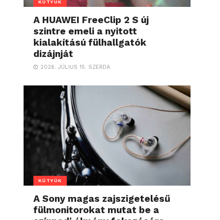
KÜTYÜK
A HUAWEI FreeClip 2 S új
szintre emeli a nyitott
kialakítású fülhallgatók
dizájnját
2026. JÚLIUS 15. SZERDA
KÜTYÜK
A Sony magas zajszigetelésű
fülmonitorokat mutat be a