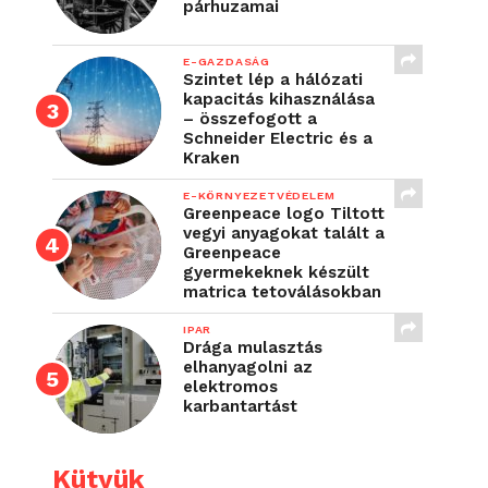
párhuzamai
E-GAZDASÁG
Szintet lép a hálózati
kapacitás kihasználása
– összefogott a
Schneider Electric és a
Kraken
E-KÖRNYEZETVÉDELEM
Greenpeace logo Tiltott
vegyi anyagokat talált a
Greenpeace
gyermekeknek készült
matrica tetoválásokban
IPAR
Drága mulasztás
elhanyagolni az
elektromos
karbantartást
Kütyük