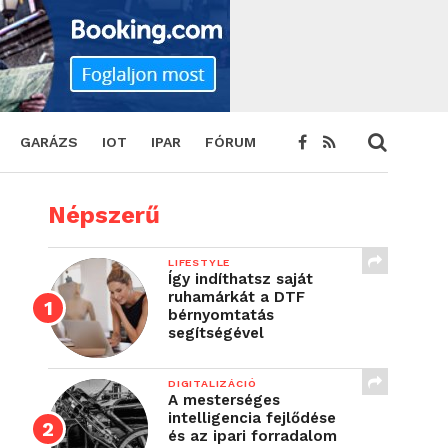
GARÁZS
IOT
IPAR
FÓRUM
Népszerű
LIFESTYLE
Így indíthatsz saját
ruhamárkát a DTF
bérnyomtatás
segítségével
DIGITALIZÁCIÓ
A mesterséges
intelligencia fejlődése
és az ipari forradalom