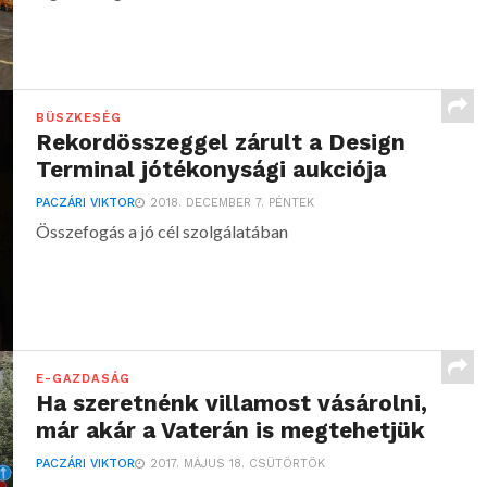
BÜSZKESÉG
Rekordösszeggel zárult a Design
Terminal jótékonysági aukciója
PACZÁRI VIKTOR
2018. DECEMBER 7. PÉNTEK
Összefogás a jó cél szolgálatában
E-GAZDASÁG
Ha szeretnénk villamost vásárolni,
már akár a Vaterán is megtehetjük
PACZÁRI VIKTOR
2017. MÁJUS 18. CSÜTÖRTÖK