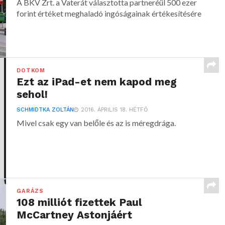
A BKV Zrt. a Vaterát választotta partneréül 500 ezer
forint értéket meghaladó ingóságainak értékesítésére
DOTKOM
Ezt az iPad-et nem kapod meg
sehol!
SCHMIDTKA ZOLTÁN
2016. ÁPRILIS 18. HÉTFŐ
Mivel csak egy van belőle és az is méregdrága.
GARÁZS
108 milliót fizettek Paul
McCartney Astonjáért