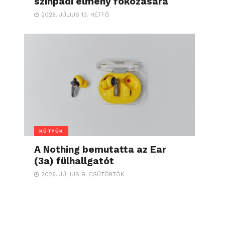
színpadi élmény fokozására
2026. JÚLIUS 13. HÉTFŐ
KÜTYÜK
A Nothing bemutatta az Ear
(3a) fülhallgatót
2026. JÚLIUS 9. CSÜTÖRTÖK