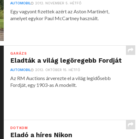
AUTOMOBIL
2012. NOVEMBER 5. HÉTFŐ
Egy vagyont fizettek azért az Aston Martinért,
amelyet egykor Paul McCartney használt.
GARÁZS
Eladták a világ legöregebb Fordját
AUTOMOBIL
2012. OKTÓBER 15. HÉTFŐ
Az RM Auctions árverezte el a világ legidősebb
Fordját, egy 1903-as A modellt.
DOTKOM
Eladó a híres Nikon