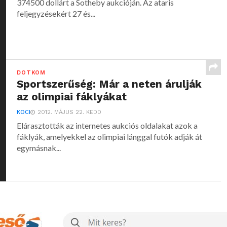
374500 dollárt a Sotheby aukcióján. Az ataris
feljegyzésekért 27 és...
DOTKOM
Sportszerűség: Már a neten árulják
az olimpiai fáklyákat
KOCI
2012. MÁJUS 22. KEDD
Elárasztották az internetes aukciós oldalakat azok a
fáklyák, amelyekkel az olimpiai lánggal futók adják át
egymásnak...