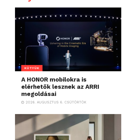
KÜTYÜK
A HONOR mobilokra is
elérhetők lesznek az ARRI
megoldásai
2026. AUGUSZTUS 6. CSÜTÖRTÖK