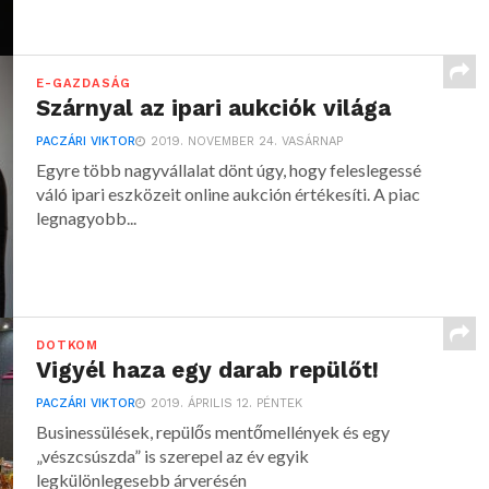
E-GAZDASÁG
Szárnyal az ipari aukciók világa
PACZÁRI VIKTOR
2019. NOVEMBER 24. VASÁRNAP
Egyre több nagyvállalat dönt úgy, hogy feleslegessé
váló ipari eszközeit online aukción értékesíti. A piac
legnagyobb...
DOTKOM
Vigyél haza egy darab repülőt!
PACZÁRI VIKTOR
2019. ÁPRILIS 12. PÉNTEK
Businessülések, repülős mentőmellények és egy
„vészcsúszda” is szerepel az év egyik
legkülönlegesebb árverésén