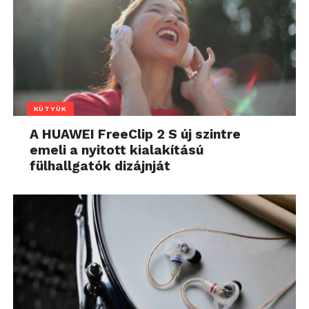
KÜTYÜK
A HUAWEI FreeClip 2 S új szintre
emeli a nyitott kialakítású
fülhallgatók dizájnját