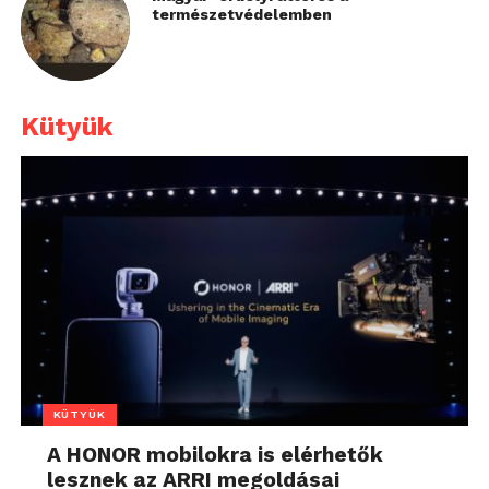
természetvédelemben
Kütyük
KÜTYÜK
A HONOR mobilokra is elérhetők
lesznek az ARRI megoldásai