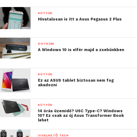
KÜTYÜK
Hivatalosan is itt a Asus Pegasus 2 Plus
DOTKOM
A Windows 10 is elfér majd a zsebünkben
KÜTYÜK
Ez az ASUS tablet biztosan nem fog
akadozni
KÜTYÜK
14 órás üzemidő? USC Type-C? Windows
10? Ez csak az új Asus Transformer Book
lehet
VISELHETŐ TECH