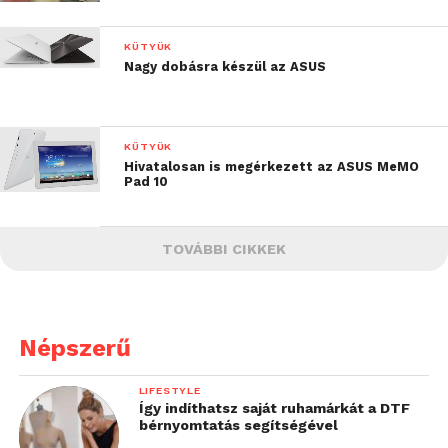
KÜTYÜK
Nagy dobásra készül az ASUS
KÜTYÜK
Hivatalosan is megérkezett az ASUS MeMO
Pad 10
TOVÁBBI CIKKEK
Népszerű
LIFESTYLE
Így indíthatsz saját ruhamárkát a DTF
bérnyomtatás segítségével