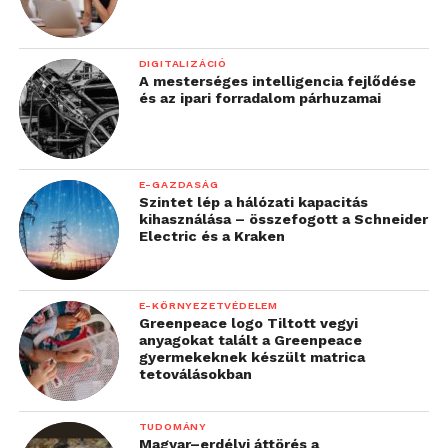
DIGITALIZÁCIÓ
A mesterséges intelligencia fejlődése
és az ipari forradalom párhuzamai
E-GAZDASÁG
Szintet lép a hálózati kapacitás
kihasználása – összefogott a Schneider
Electric és a Kraken
E-KÖRNYEZETVÉDELEM
Greenpeace logo Tiltott vegyi
anyagokat talált a Greenpeace
gyermekeknek készült matrica
tetoválásokban
TUDOMÁNY
Magyar–erdélyi áttörés a