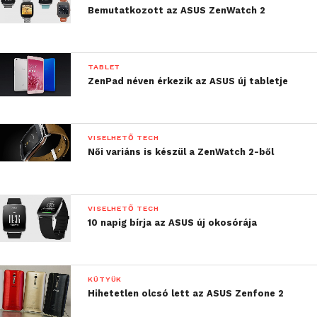
Bemutatkozott az ASUS ZenWatch 2
TABLET
ZenPad néven érkezik az ASUS új tabletje
VISELHETŐ TECH
Női variáns is készül a ZenWatch 2-ből
VISELHETŐ TECH
10 napig bírja az ASUS új okosórája
KÜTYÜK
Hihetetlen olcsó lett az ASUS Zenfone 2