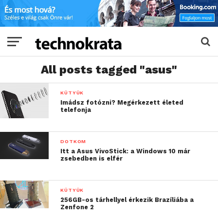
All posts tagged "asus"
KÜTYÜK
Imádsz fotózni? Megérkezett életed
telefonja
DOTKOM
Itt a Asus VivoStick: a Windows 10 már
zsebedben is elfér
KÜTYÜK
256GB-os tárhellyel érkezik Brazíliába a
Zenfone 2