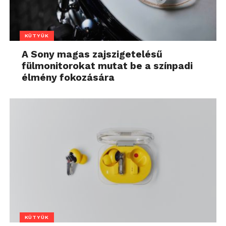
KÜTYÜK
A Sony magas zajszigetelésű
fülmonitorokat mutat be a színpadi
élmény fokozására
KÜTYÜK