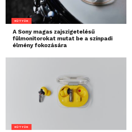
KÜTYÜK
A Sony magas zajszigetelésű
fülmonitorokat mutat be a színpadi
élmény fokozására
KÜTYÜK