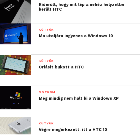
Kiderült, hogy mit lép a nehéz helyzetbe
került HTC
KÜTYÜK
Ma utoljára ingyenes a Windows 10
KÜTYÜK
Óriásit bukott a HTC
DOTKOM
Még mindig nem halt ki a Windows XP
KÜTYÜK
Végre megérkezett: itt a HTC 10