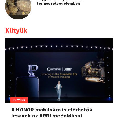
természetvédelemben
Kütyük
KÜTYÜK
A HONOR mobilokra is elérhetők
lesznek az ARRI megoldásai