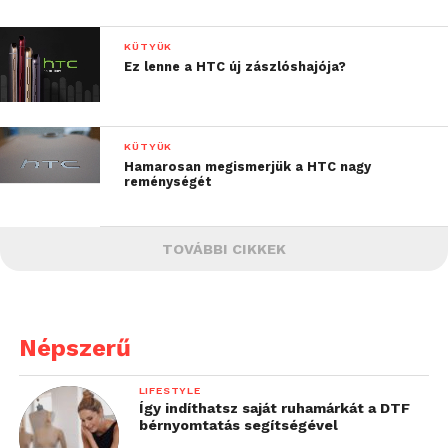
KÜTYÜK
Ez lenne a HTC új zászlóshajója?
KÜTYÜK
Hamarosan megismerjük a HTC nagy
reménységét
TOVÁBBI CIKKEK
Népszerű
LIFESTYLE
Így indíthatsz saját ruhamárkát a DTF
bérnyomtatás segítségével