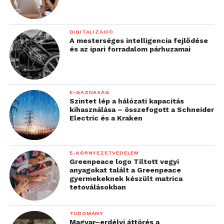
DIGITALIZÁCIÓ
A mesterséges intelligencia fejlődése
és az ipari forradalom párhuzamai
E-GAZDASÁG
Szintet lép a hálózati kapacitás
kihasználása – összefogott a Schneider
Electric és a Kraken
E-KÖRNYEZETVÉDELEM
Greenpeace logo Tiltott vegyi
anyagokat talált a Greenpeace
gyermekeknek készült matrica
tetoválásokban
TUDOMÁNY
Magyar–erdélyi áttörés a