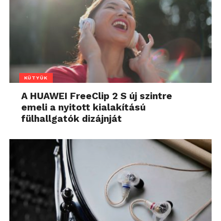
KÜTYÜK
A HUAWEI FreeClip 2 S új szintre
emeli a nyitott kialakítású
fülhallgatók dizájnját