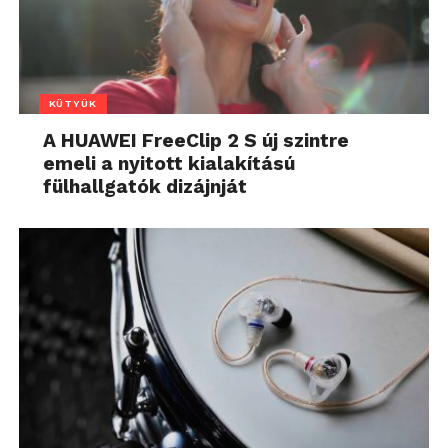
KÜTYÜK
A HUAWEI FreeClip 2 S új szintre
emeli a nyitott kialakítású
fülhallgatók dizájnját