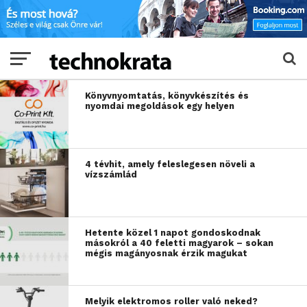
Könyvnyomtatás, könyvkészítés és
nyomdai megoldások egy helyen
4 tévhit, amely feleslegesen növeli a
vízszámlád
Hetente közel 1 napot gondoskodnak
másokról a 40 feletti magyarok – sokan
mégis magányosnak érzik magukat
Melyik elektromos roller való neked?