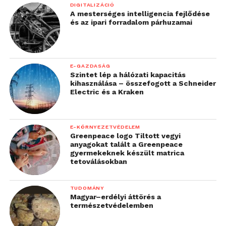
DIGITALIZÁCIÓ
A mesterséges intelligencia fejlődése
és az ipari forradalom párhuzamai
E-GAZDASÁG
Szintet lép a hálózati kapacitás
kihasználása – összefogott a Schneider
Electric és a Kraken
E-KÖRNYEZETVÉDELEM
Greenpeace logo Tiltott vegyi
anyagokat talált a Greenpeace
gyermekeknek készült matrica
tetoválásokban
TUDOMÁNY
Magyar–erdélyi áttörés a
természetvédelemben