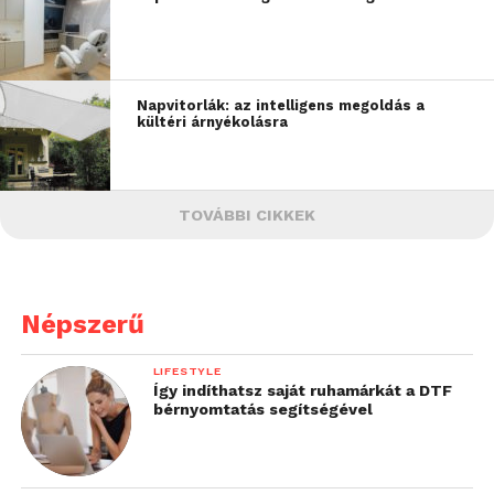
Napvitorlák: az intelligens megoldás a
kültéri árnyékolásra
TOVÁBBI CIKKEK
Népszerű
LIFESTYLE
Így indíthatsz saját ruhamárkát a DTF
bérnyomtatás segítségével