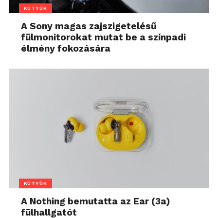
KÜTYÜK
A Sony magas zajszigetelésű
fülmonitorokat mutat be a színpadi
élmény fokozására
KÜTYÜK
A Nothing bemutatta az Ear (3a)
fülhallgatót