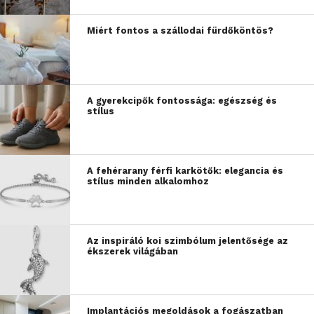
Miért fontos a szállodai fürdőköntös?
A gyerekcipők fontossága: egészség és
stílus
A fehérarany férfi karkötők: elegancia és
stílus minden alkalomhoz
Az inspiráló koi szimbólum jelentősége az
ékszerek világában
Implantációs megoldások a fogászatban