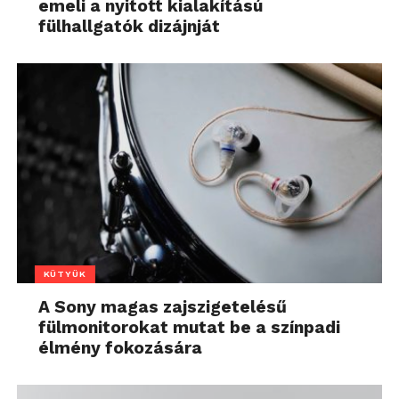
emeli a nyitott kialakítású
fülhallgatók dizájnját
KÜTYÜK
A Sony magas zajszigetelésű
fülmonitorokat mutat be a színpadi
élmény fokozására