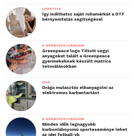
LIFESTYLE
Így indíthatsz saját ruhamárkát a DTF
bérnyomtatás segítségével
E-KÖRNYEZETVÉDELEM
Greenpeace logo Tiltott vegyi
anyagokat talált a Greenpeace
gyermekeknek készült matrica
tetoválásokban
IPAR
Drága mulasztás elhanyagolni az
elektromos karbantartást
E-KÖRNYEZETVÉDELEM
Minden idők legnagyobb
karbonlábnyomú sporteseménye lehet
az idei futball-vb