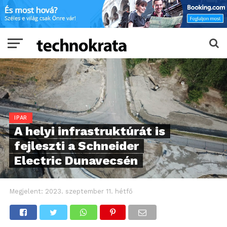
IPAR
A helyi infrastruktúrát is
fejleszti a Schneider
Electric Dunavecsén
Megjelent:
2023. szeptember 11. hétfő