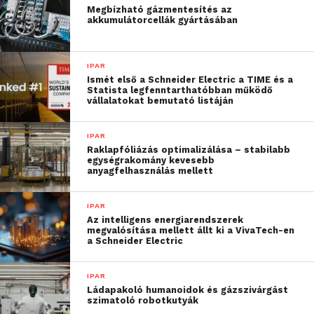
Megbízható gázmentesítés az
akkumulátorcellák gyártásában
További friss híreket talál a
Technokrata
főoldalán!
Csatlakozzon hozzánk a
Facebookon
is!
IPAR
Ismét első a Schneider Electric a TIME és a
Statista legfenntarthatóbban működő
vállalatokat bemutató listáján
IPAR
Raklapfóliázás optimalizálása – stabilabb
egységrakomány kevesebb
anyagfelhasználás mellett
IPAR
Az intelligens energiarendszerek
megvalósítása mellett állt ki a VivaTech-en
a Schneider Electric
IPAR
Ládapakoló humanoidok és gázszivárgást
szimatoló robotkutyák