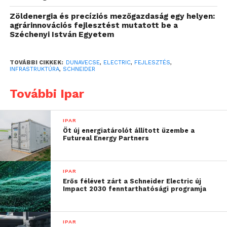
Electric kerékpár átkelővel kiegészített körforgalmi
csomópont kiépítését vállalta. A körforgalom
Zöldenergia és precíziós mezőgazdaság egy helyen:
agrárinnovációs fejlesztést mutatott be a
használatához szükséges közvilágítást, a
Széchenyi István Egyetem
csapadékvíz-elvezetést, a forgalomtechnikai
eszközök kihelyezését, valamint a körforgalom
TOVÁBBI CIKKEK:
DUNAVECSE
,
ELECTRIC
,
FEJLESZTÉS
,
környezetében lévő közmű infrastruktúra
INFRASTRUKTÚRA
,
SCHNEIDER
fejlesztését, a táj rendezését és a növények
telepítését szintén a társaság végzi a beruházáshoz
További Ipar
kapcsolódóan.
IPAR
Öt új energiatárolót állított üzembe a
Futureal Energy Partners
IPAR
Erős félévet zárt a Schneider Electric új
Impact 2030 fenntarthatósági programja
Bővül a szennyvíz- és vízhálózat
IPAR