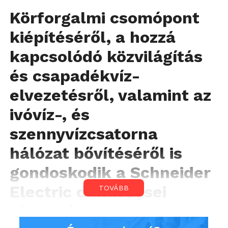
Körforgalmi csomópont
kiépítéséről, a hozzá
kapcsolódó közvilágítás
és csapadékvíz-
elvezetésről, valamint az
ivóvíz-, és
szennyvízcsatorna
hálózat bővítéséről is
gondoskodik a Schneider
Electric dunavecsei
TOVÁBB
okosgyára, a Duna Smart