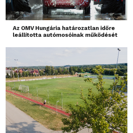
Az OMV Hungária határozatlan időre
leállította autómosóinak működését