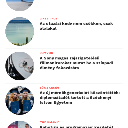
LIFESTYLE
Az utazási kedv nem csökken, csak
átalakul
KÜTYÜK
A Sony magas zajszigetelésű
fülmonitorokat mutat be a színpadi
élmény fokozására
BÜSZKESÉG
Az új mérnökgenerációt köszöntötték:
diplomaátadót tartott a Széchenyi
István Egyetem
TUDOMÁNY
Robotika és programozás: kezdetét