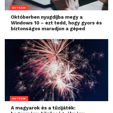
DOTKOM
Októberben nyugdíjba megy a
Windows 10 – ezt tedd, hogy gyors és
biztonságos maradjon a géped
DOTKOM
A magyarok és a tűzijáték: