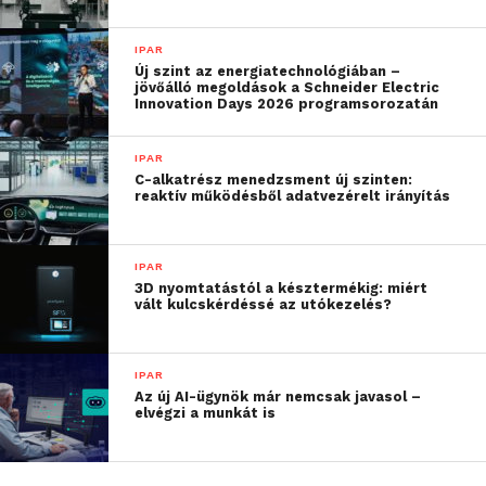
IPAR
Új szint az energiatechnológiában –
jövőálló megoldások a Schneider Electric
Innovation Days 2026 programsorozatán
IPAR
C-alkatrész menedzsment új szinten:
reaktív működésből adatvezérelt irányítás
IPAR
3D nyomtatástól a késztermékig: miért
vált kulcskérdéssé az utókezelés?
IPAR
Az új AI-ügynök már nemcsak javasol –
elvégzi a munkát is