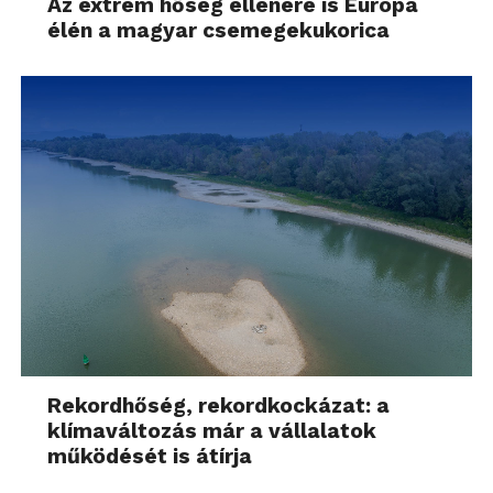
Az extrém hőség ellenére is Európa
élén a magyar csemegekukorica
Rekordhőség, rekordkockázat: a
klímaváltozás már a vállalatok
működését is átírja