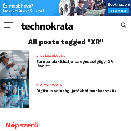
All posts tagged "XR"
E-EGÉSZSÉGÜGY
Európa alakíthatja az egészségügyi XR
jövőjét
DIGITALIZÁCIÓ
Digitális valóság: játékból munkaeszköz
Népszerű