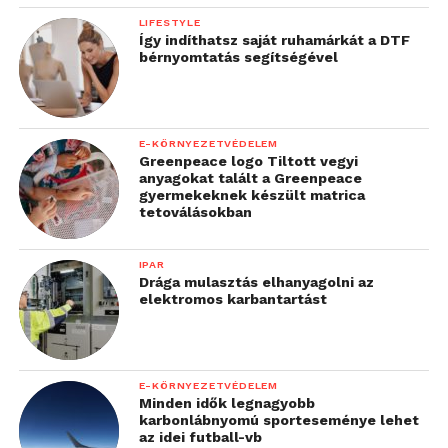
LIFESTYLE
Így indíthatsz saját ruhamárkát a DTF
bérnyomtatás segítségével
E-KÖRNYEZETVÉDELEM
Greenpeace logo Tiltott vegyi
anyagokat talált a Greenpeace
gyermekeknek készült matrica
tetoválásokban
IPAR
Drága mulasztás elhanyagolni az
elektromos karbantartást
E-KÖRNYEZETVÉDELEM
Minden idők legnagyobb
karbonlábnyomú sporteseménye lehet
az idei futball-vb