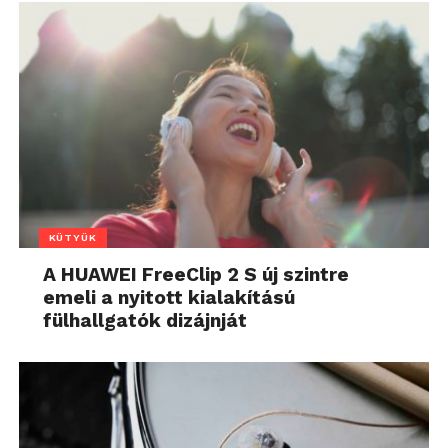
KÜTYÜK
A HUAWEI FreeClip 2 S új szintre
emeli a nyitott kialakítású
fülhallgatók dizájnját