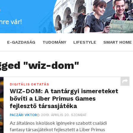
E-GAZDASÁG
TUDOMÁNY
LIFESTYLE
SMART HOME
agged "wiz-dom"
DIGITÁLIS OKTATÁS
WIZ-DOM: A tantárgyi ismereteket
bővíti a Liber Primus Games
fejlesztő társasjátéka
PACZÁRI VIKTOR
2019. ÁPRILIS 20. SZOMBAT
Az általános iskolások igényeire szabott családi
fantasy társasjátékot fejlesztett a Liber Primus