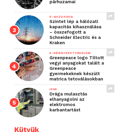
párhuzamai
E-GAZDASÁG
Szintet lép a hálózati
kapacitás kihasználása
– összefogott a
Schneider Electric és a
Kraken
E-KÖRNYEZETVÉDELEM
Greenpeace logo Tiltott
vegyi anyagokat talált a
Greenpeace
gyermekeknek készült
matrica tetoválásokban
IPAR
Drága mulasztás
elhanyagolni az
elektromos
karbantartást
Kütyük