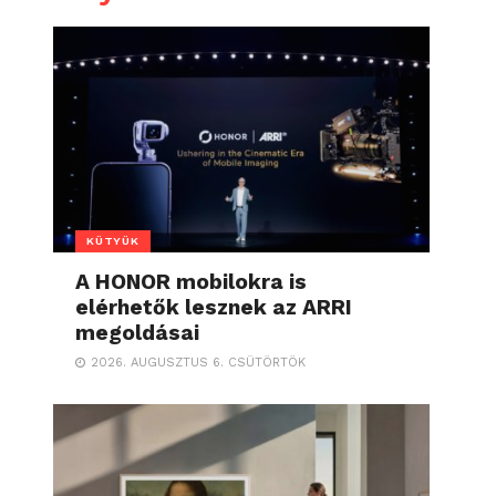
KÜTYÜK
A HONOR mobilokra is
elérhetők lesznek az ARRI
megoldásai
2026. AUGUSZTUS 6. CSÜTÖRTÖK