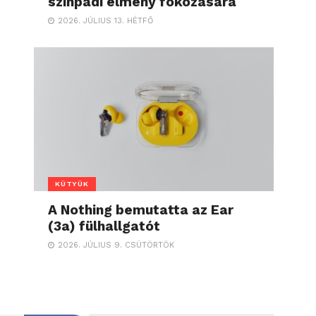
színpadi élmény fokozására
2026. JÚLIUS 13. HÉTFŐ
KÜTYÜK
A Nothing bemutatta az Ear
(3a) fülhallgatót
2026. JÚLIUS 9. CSÜTÖRTÖK