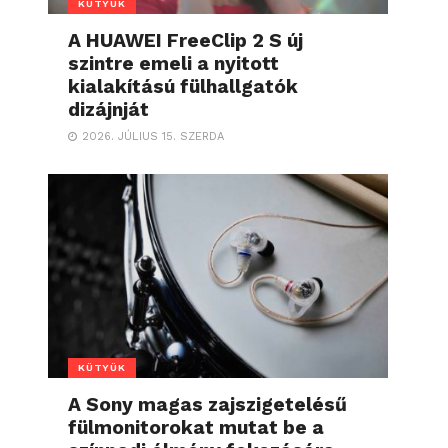
KÜTYÜK
A HUAWEI FreeClip 2 S új
szintre emeli a nyitott
kialakítású fülhallgatók
dizájnját
2026. JÚLIUS 15. SZERDA
KÜTYÜK
A Sony magas zajszigetelésű
fülmonitorokat mutat be a