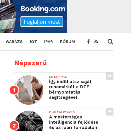
GARÁZS
IOT
IPAR
FÓRUM
Népszerű
LIFESTYLE
Így indíthatsz saját
ruhamárkát a DTF
bérnyomtatás
segítségével
DIGITALIZÁCIÓ
A mesterséges
intelligencia fejlődése
és az ipari forradalom