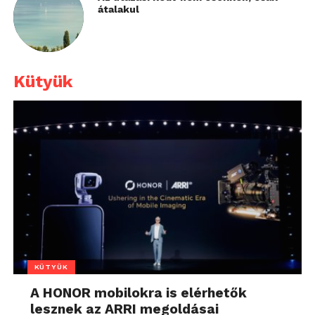
átalakul
Kütyük
KÜTYÜK
A HONOR mobilokra is elérhetők
lesznek az ARRI megoldásai