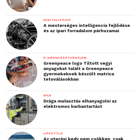
DIGITALIZÁCIÓ
A mesterséges intelligencia fejlődése
és az ipari forradalom párhuzamai
E-KÖRNYEZETVÉDELEM
Greenpeace logo Tiltott vegyi
anyagokat talált a Greenpeace
gyermekeknek készült matrica
tetoválásokban
IPAR
Drága mulasztás elhanyagolni az
elektromos karbantartást
LIFESTYLE
Az utazási kedv nem csökken, csak