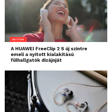
KÜTYÜK
A HUAWEI FreeClip 2 S új szintre
emeli a nyitott kialakítású
fülhallgatók dizájnját