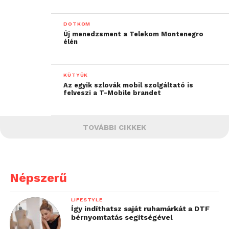
DOTKOM
Új menedzsment a Telekom Montenegro
élén
KÜTYÜK
Az egyik szlovák mobil szolgáltató is
felveszi a T-Mobile brandet
TOVÁBBI CIKKEK
Népszerű
LIFESTYLE
Így indíthatsz saját ruhamárkát a DTF
bérnyomtatás segítségével