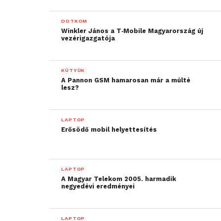
DOTKOM
Winkler János a T‑Mobile Magyarország új
vezérigazgatója
KÜTYÜK
A Pannon GSM hamarosan már a múlté
lesz?
LAPTOP
Erősödő mobil helyettesítés
LAPTOP
A Magyar Telekom 2005. harmadik
negyedévi eredményei
LAPTOP