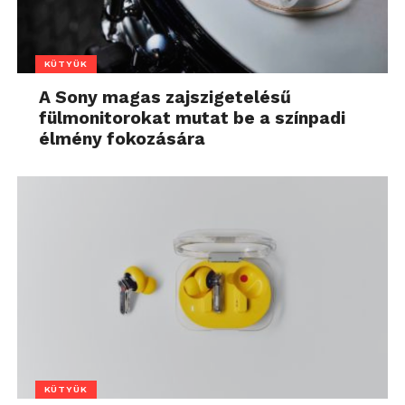
KÜTYÜK
A Sony magas zajszigetelésű
fülmonitorokat mutat be a színpadi
élmény fokozására
KÜTYÜK