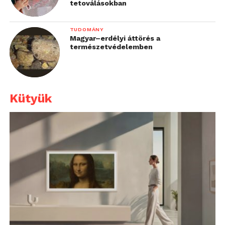
tetoválásokban
TUDOMÁNY
Magyar–erdélyi áttörés a
természetvédelemben
Kütyük