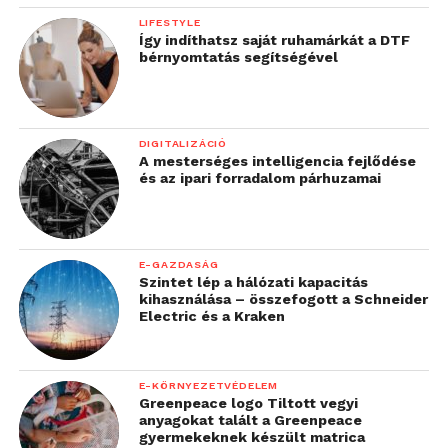
LIFESTYLE
Így indíthatsz saját ruhamárkát a DTF
bérnyomtatás segítségével
DIGITALIZÁCIÓ
A mesterséges intelligencia fejlődése
és az ipari forradalom párhuzamai
E-GAZDASÁG
Szintet lép a hálózati kapacitás
kihasználása – összefogott a Schneider
Electric és a Kraken
E-KÖRNYEZETVÉDELEM
Greenpeace logo Tiltott vegyi
anyagokat talált a Greenpeace
gyermekeknek készült matrica