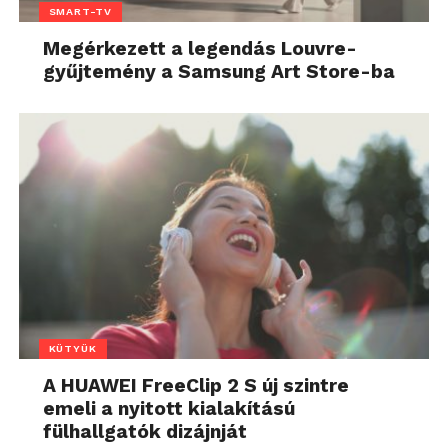
SMART-TV
Megérkezett a legendás Louvre-
gyűjtemény a Samsung Art Store-ba
KÜTYÜK
A HUAWEI FreeClip 2 S új szintre
emeli a nyitott kialakítású
fülhallgatók dizájnját