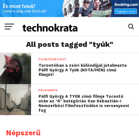
All posts tagged "tyúk"
FILM/SOROZAT
Torontóban a zsűri különdíjjal jutalmazta
Pálfi György A Tyúk (KOTA/HEN) című
filmjét!
FRISSINFO
Pálfi György A TYÚK című filmje Torontó
után az “A” kategóriás San Sebastián-i
Nemzetközi Filmfesztiválon is versenyezni
fog
Népszerű