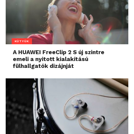
KÜTYÜK
A HUAWEI FreeClip 2 S új szintre
emeli a nyitott kialakítású
fülhallgatók dizájnját