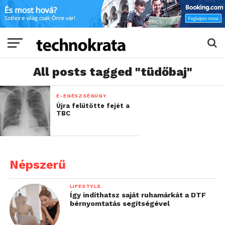
All posts tagged "tüdőbaj"
E-EGÉSZSÉGÜGY
Újra felütötte fejét a
TBC
Népszerű
LIFESTYLE
Így indíthatsz saját ruhamárkát a DTF
bérnyomtatás segítségével