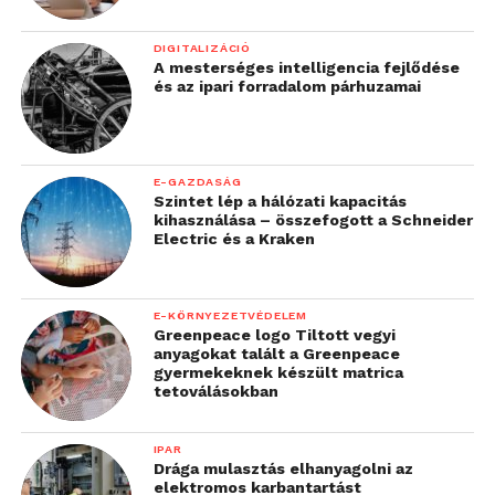
DIGITALIZÁCIÓ
A mesterséges intelligencia fejlődése
és az ipari forradalom párhuzamai
E-GAZDASÁG
Szintet lép a hálózati kapacitás
kihasználása – összefogott a Schneider
Electric és a Kraken
E-KÖRNYEZETVÉDELEM
Greenpeace logo Tiltott vegyi
anyagokat talált a Greenpeace
gyermekeknek készült matrica
tetoválásokban
IPAR
Drága mulasztás elhanyagolni az
elektromos karbantartást