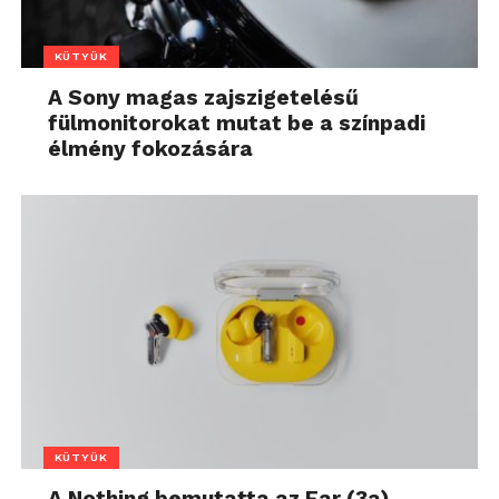
KÜTYÜK
A Sony magas zajszigetelésű
fülmonitorokat mutat be a színpadi
élmény fokozására
KÜTYÜK
A Nothing bemutatta az Ear (3a)