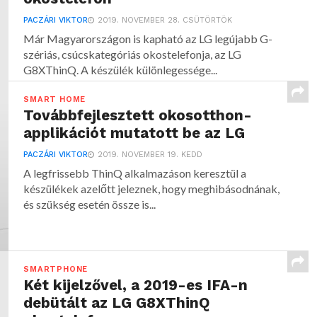
PACZÁRI VIKTOR
2019. NOVEMBER 28. CSÜTÖRTÖK
Már Magyarországon is kapható az LG legújabb G-
szériás, csúcskategóriás okostelefonja, az LG
G8XThinQ. A készülék különlegessége...
SMART HOME
Továbbfejlesztett okosotthon-
applikációt mutatott be az LG
PACZÁRI VIKTOR
2019. NOVEMBER 19. KEDD
A legfrissebb ThinQ alkalmazáson keresztül a
készülékek azelőtt jeleznek, hogy meghibásodnának,
és szükség esetén össze is...
SMARTPHONE
Két kijelzővel, a 2019-es IFA-n
debütált az LG G8XThinQ