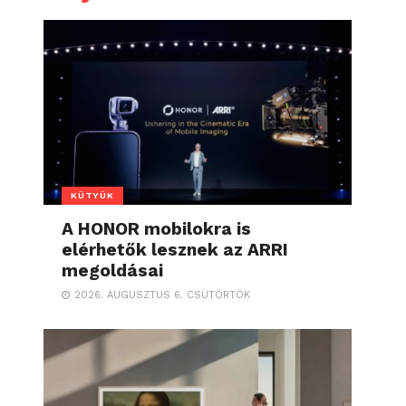
KÜTYÜK
A HONOR mobilokra is
elérhetők lesznek az ARRI
megoldásai
2026. AUGUSZTUS 6. CSÜTÖRTÖK