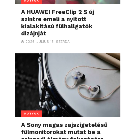
KÜTYÜK
A HUAWEI FreeClip 2 S új
szintre emeli a nyitott
kialakítású fülhallgatók
dizájnját
2026. JÚLIUS 15. SZERDA
KÜTYÜK
A Sony magas zajszigetelésű
fülmonitorokat mutat be a