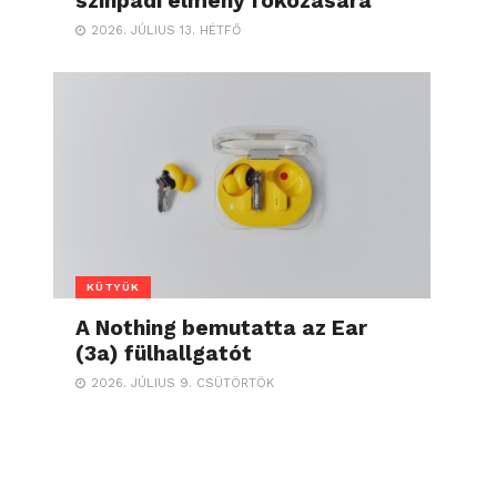
színpadi élmény fokozására
2026. JÚLIUS 13. HÉTFŐ
KÜTYÜK
A Nothing bemutatta az Ear
(3a) fülhallgatót
2026. JÚLIUS 9. CSÜTÖRTÖK