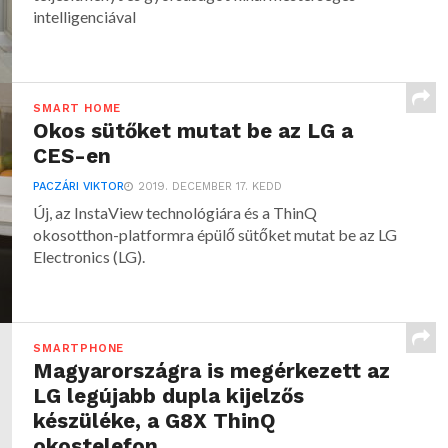
intelligenciával
SMART HOME
Okos sütőket mutat be az LG a
CES-en
PACZÁRI VIKTOR
2019. DECEMBER 17. KEDD
Új, az InstaView technológiára és a ThinQ
okosotthon-platformra épülő sütőket mutat be az LG
Electronics (LG).
SMARTPHONE
Magyarországra is megérkezett az
LG legújabb dupla kijelzős
készüléke, a G8X ThinQ
okostelefon