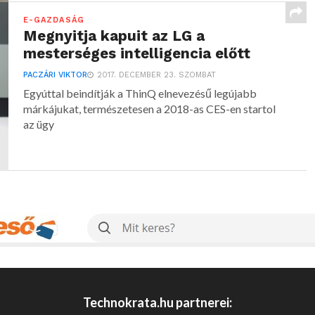
E-GAZDASÁG
Megnyitja kapuit az LG a
mesterséges intelligencia előtt
PACZÁRI VIKTOR
2017. DECEMBER 23. SZOMBAT
Egyúttal beindítják a ThinQ elnevezésű legújabb
márkájukat, természetesen a 2018-as CES-en startol
az ügy
Technokrata.hu partnerei: