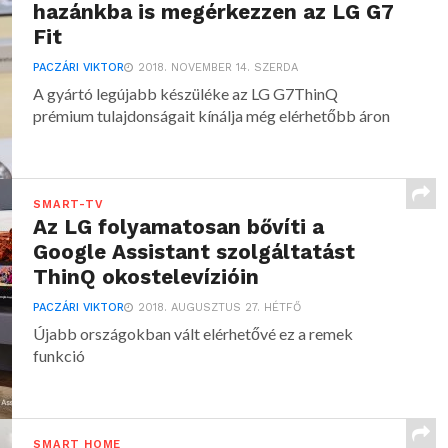
hazánkba is megérkezzen az LG G7
Fit
PACZÁRI VIKTOR
2018. NOVEMBER 14. SZERDA
A gyártó legújabb készüléke az LG G7ThinQ
prémium tulajdonságait kínálja még elérhetőbb áron
SMART-TV
Az LG folyamatosan bővíti a
Google Assistant szolgáltatást
ThinQ okostelevízióin
PACZÁRI VIKTOR
2018. AUGUSZTUS 27. HÉTFŐ
Újabb országokban vált elérhetővé ez a remek
funkció
SMART HOME