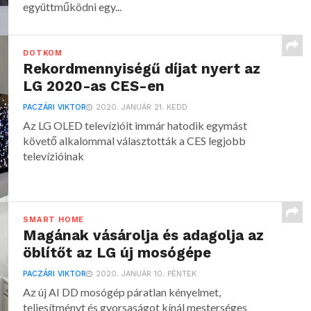
együttműködni egy...
DOTKOM
Rekordmennyiségű díjat nyert az
LG 2020-as CES-en
PACZÁRI VIKTOR
2020. JANUÁR 21. KEDD
Az LG OLED televízióit immár hatodik egymást
követő alkalommal választották a CES legjobb
televízióinak
SMART HOME
Magának vásárolja és adagolja az
öblítőt az LG új mosógépe
PACZÁRI VIKTOR
2020. JANUÁR 10. PÉNTEK
Az új AI DD mosógép páratlan kényelmet,
teljesítményt és gyorsaságot kínál mesterséges