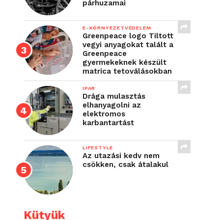
párhuzamai
E-KÖRNYEZETVÉDELEM
Greenpeace logo Tiltott
vegyi anyagokat talált a
Greenpeace
gyermekeknek készült
matrica tetoválásokban
IPAR
Drága mulasztás
elhanyagolni az
elektromos
karbantartást
LIFESTYLE
Az utazási kedv nem
csökken, csak átalakul
Kütyük