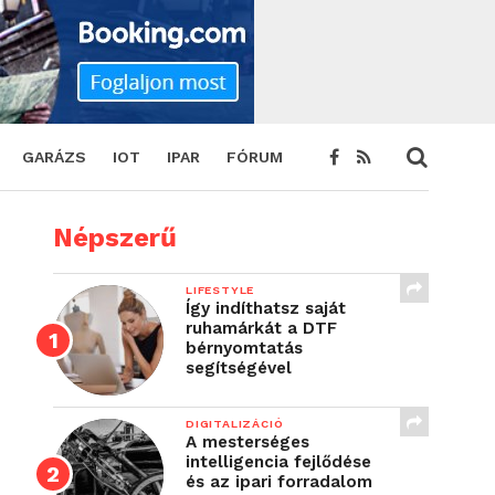
GARÁZS
IOT
IPAR
FÓRUM
Népszerű
LIFESTYLE
Így indíthatsz saját
ruhamárkát a DTF
bérnyomtatás
segítségével
DIGITALIZÁCIÓ
A mesterséges
intelligencia fejlődése
és az ipari forradalom