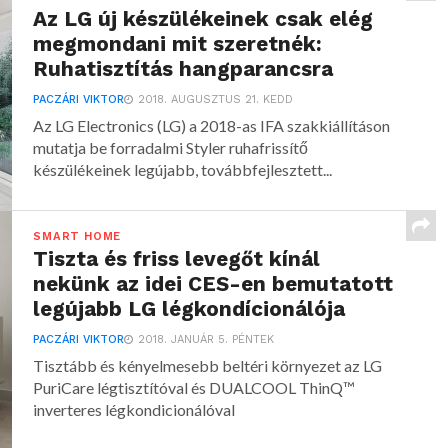
Az LG új készülékeinek csak elég
megmondani mit szeretnék:
Ruhatisztítás hangparancsra
PACZÁRI VIKTOR
2018. AUGUSZTUS 21. KEDD
Az LG Electronics (LG) a 2018-as IFA szakkiállításon
mutatja be forradalmi Styler ruhafrissítő
készülékeinek legújabb, továbbfejlesztett...
SMART HOME
Tiszta és friss levegőt kínál
nekünk az idei CES-en bemutatott
legújabb LG légkondícionálója
PACZÁRI VIKTOR
2018. JANUÁR 5. PÉNTEK
Tisztább és kényelmesebb beltéri környezet az LG
PuriCare légtisztítóval és DUALCOOL ThinQ™
inverteres légkondicionálóval