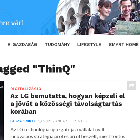
E-GAZDASÁG
TUDOMÁNY
LIFESTYLE
SMART HOME
tagged "ThinQ"
DIGITALIZÁCIÓ
Az LG bemutatta, hogyan képzeli el
a jövőt a közösségi távolságtartás
korában
PACZÁRI VIKTOR
2021. JANUÁR 15. PÉNTEK
Az LG technológiai igazgatója a vállalat nyílt
innovációs stratégiájáról és arról beszélt, miért fontos