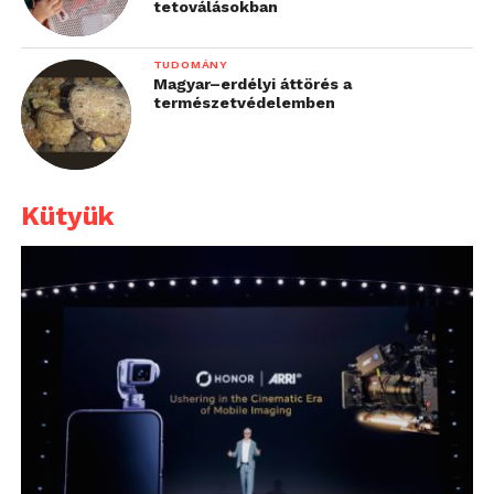
tetoválásokban
TUDOMÁNY
Magyar–erdélyi áttörés a
természetvédelemben
Kütyük