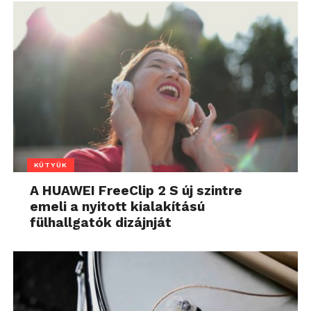
KÜTYÜK
A HUAWEI FreeClip 2 S új szintre
emeli a nyitott kialakítású
fülhallgatók dizájnját