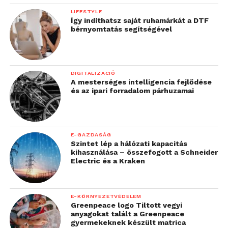
LIFESTYLE
Így indíthatsz saját ruhamárkát a DTF
bérnyomtatás segítségével
DIGITALIZÁCIÓ
A mesterséges intelligencia fejlődése
és az ipari forradalom párhuzamai
E-GAZDASÁG
Szintet lép a hálózati kapacitás
kihasználása – összefogott a Schneider
Electric és a Kraken
E-KÖRNYEZETVÉDELEM
Greenpeace logo Tiltott vegyi
anyagokat talált a Greenpeace
gyermekeknek készült matrica