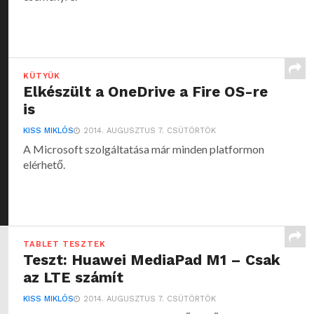
KÜTYÜK
Elkészült a OneDrive a Fire OS-re
is
KISS MIKLÓS
2014. AUGUSZTUS 7. CSÜTÖRTÖK
A Microsoft szolgáltatása már minden platformon
elérhető.
TABLET TESZTEK
Teszt: Huawei MediaPad M1 – Csak
az LTE számít
KISS MIKLÓS
2014. AUGUSZTUS 7. CSÜTÖRTÖK