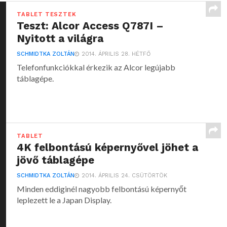
TABLET TESZTEK
Teszt: Alcor Access Q787I –
Nyitott a világra
SCHMIDTKA ZOLTÁN
2014. ÁPRILIS 28. HÉTFŐ
Telefonfunkciókkal érkezik az Alcor legújabb
táblagépe.
TABLET
4K felbontású képernyővel jöhet a
jövő táblagépe
SCHMIDTKA ZOLTÁN
2014. ÁPRILIS 24. CSÜTÖRTÖK
Minden eddiginél nagyobb felbontású képernyőt
leplezett le a Japan Display.