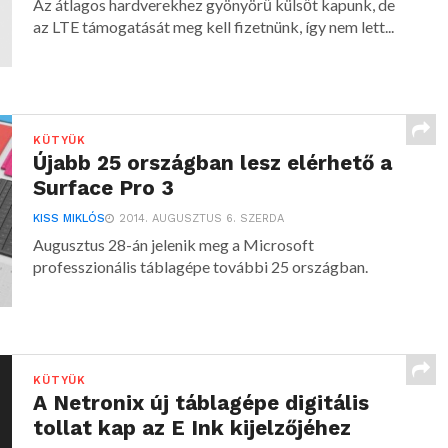
Az átlagos hardverekhez gyönyörű külsőt kapunk, de
az LTE támogatását meg kell fizetnünk, így nem lett...
KÜTYÜK
Újabb 25 országban lesz elérhető a
Surface Pro 3
KISS MIKLÓS
2014. AUGUSZTUS 6. SZERDA
Augusztus 28-án jelenik meg a Microsoft
professzionális táblagépe további 25 országban.
KÜTYÜK
A Netronix új táblagépe digitális
tollat kap az E Ink kijelzőjéhez