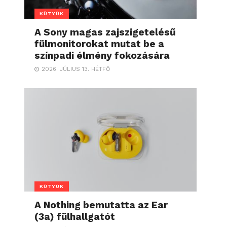
KÜTYÜK
A Sony magas zajszigetelésű
fülmonitorokat mutat be a
színpadi élmény fokozására
2026. JÚLIUS 13. HÉTFŐ
KÜTYÜK
A Nothing bemutatta az Ear
(3a) fülhallgatót