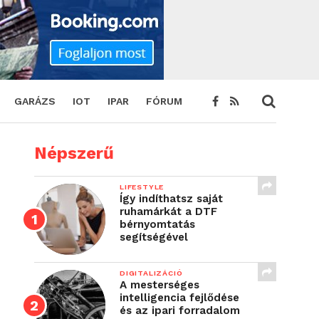
GARÁZS
IOT
IPAR
FÓRUM
Népszerű
LIFESTYLE
Így indíthatsz saját
ruhamárkát a DTF
bérnyomtatás
segítségével
DIGITALIZÁCIÓ
A mesterséges
intelligencia fejlődése
és az ipari forradalom