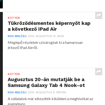
KÜTYÜK
Tükröződésmentes képernyőt kap
a következő iPad Air
KISS MIKLÓS
2014. AUGUSZTUS 12. KEDD
Meglepő részletek szivárogtak ki a hamarosan
érkező iPad Airről.
KÜTYÜK
Augusztus 20-án mutatják be a
Samsung Galaxy Tab 4 Nook-ot
KISS MIKLÓS
2014. AUGUSZTUS 8. PÉNTEK
A vállalatok már elkezdték kiküldeni a meghívókat az
eseményre.