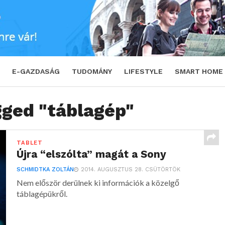
E-GAZDASÁG
TUDOMÁNY
LIFESTYLE
SMART HOME
gged "táblagép"
TABLET
Újra “elszólta” magát a Sony
SCHMIDTKA ZOLTÁN
2014. AUGUSZTUS 28. CSÜTÖRTÖK
Nem először derülnek ki információk a közelgő
táblagépükről.