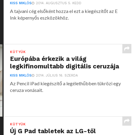
KISS MIKLÓS
2014. AUGUSZTUS 5. KEDD
A tajvani cég elsőként hozza el ezt a kiegészítőt az E
Ink képernyős eszközökhöz.
KÜTYÜK
Európába érkezik a világ
legkifinomultabb digitális ceruzája
KISS MIKLÓS
2014. JÚLIUS 16. SZERDA
Az Pencil iPad kiegészítő a legélethűbben tükrözi egy
ceruza vonásait.
KÜTYÜK
Új G Pad tabletek az LG-től