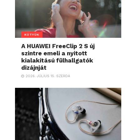
KÜTYÜK
A HUAWEI FreeClip 2 S új
szintre emeli a nyitott
kialakítású fülhallgatók
dizájnját
2026. JÚLIUS 15. SZERDA