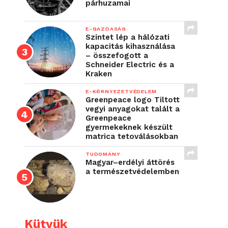
párhuzamai
E-GAZDASÁG
Szintet lép a hálózati
kapacitás kihasználása
– összefogott a
Schneider Electric és a
Kraken
E-KÖRNYEZETVÉDELEM
Greenpeace logo Tiltott
vegyi anyagokat talált a
Greenpeace
gyermekeknek készült
matrica tetoválásokban
TUDOMÁNY
Magyar–erdélyi áttörés
a természetvédelemben
Kütyük