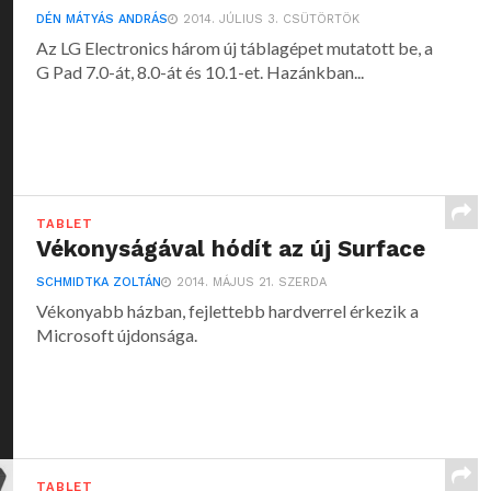
DÉN MÁTYÁS ANDRÁS
2014. JÚLIUS 3. CSÜTÖRTÖK
Az LG Electronics három új táblagépet mutatott be, a
G Pad 7.0-át, 8.0-át és 10.1-et. Hazánkban...
TABLET
Vékonyságával hódít az új Surface
SCHMIDTKA ZOLTÁN
2014. MÁJUS 21. SZERDA
Vékonyabb házban, fejlettebb hardverrel érkezik a
Microsoft újdonsága.
TABLET