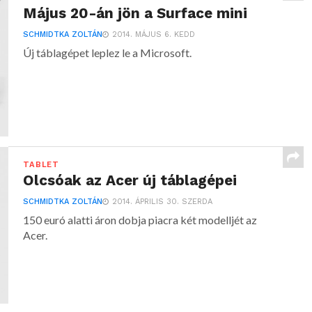
Május 20-án jön a Surface mini
SCHMIDTKA ZOLTÁN
2014. MÁJUS 6. KEDD
Új táblagépet leplez le a Microsoft.
TABLET
Olcsóak az Acer új táblagépei
SCHMIDTKA ZOLTÁN
2014. ÁPRILIS 30. SZERDA
150 euró alatti áron dobja piacra két modelljét az
Acer.