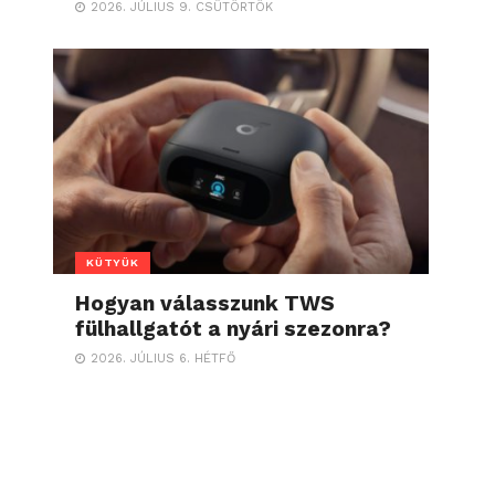
2026. JÚLIUS 9. CSÜTÖRTÖK
KÜTYÜK
Hogyan válasszunk TWS
fülhallgatót a nyári szezonra?
2026. JÚLIUS 6. HÉTFŐ