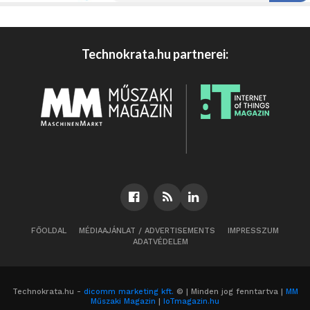
Technokrata.hu partnerei:
FŐOLDAL
MÉDIAAJÁNLAT / ADVERTISEMENTS
IMPRESSZUM
ADATVÉDELEM
Technokrata.hu -
dicomm marketing kft.
© | Minden jog fenntartva |
MM
Műszaki Magazin
|
IoTmagazin.hu