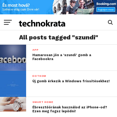
All posts tagged "szundi"
APP
Hamarosan jön a ‘szundi’ gomb a
Facebookra
DOTKOM
Új gomb érkezik a Windows frissítésekhez!
SMART HOME
Ébresztőórának használod az iPhone-od?
Ezen meg fogsz lepődni!