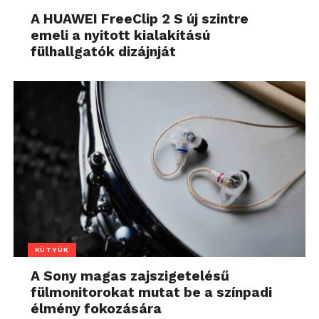
A HUAWEI FreeClip 2 S új szintre
emeli a nyitott kialakítású
fülhallgatók dizájnját
KÜTYÜK
A Sony magas zajszigetelésű
fülmonitorokat mutat be a színpadi
élmény fokozására