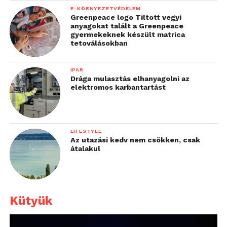
E-KÖRNYEZETVÉDELEM
Greenpeace logo Tiltott vegyi
anyagokat talált a Greenpeace
gyermekeknek készült matrica
tetoválásokban
IPAR
Drága mulasztás elhanyagolni az
elektromos karbantartást
LIFESTYLE
Az utazási kedv nem csökken, csak
átalakul
Kütyük