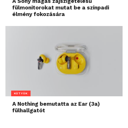
A Sony magas zajszigetelésű
fülmonitorokat mutat be a színpadi
élmény fokozására
KÜTYÜK
A Nothing bemutatta az Ear (3a)
fülhallgatót