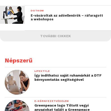
DOTKOM
E-vásároltak az adóellenőrök – ráfaragott
a webshopos
TOVÁBBI CIKKEK
Népszerű
LIFESTYLE
Így indíthatsz saját ruhamárkát a DTF
bérnyomtatás segítségével
E-KÖRNYEZETVÉDELEM
Greenpeace logo Tiltott vegyi
anyagokat talált a Greenpeace