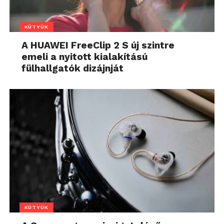
KÜTYÜK
A HUAWEI FreeClip 2 S új szintre
emeli a nyitott kialakítású
fülhallgatók dizájnját
KÜTYÜK