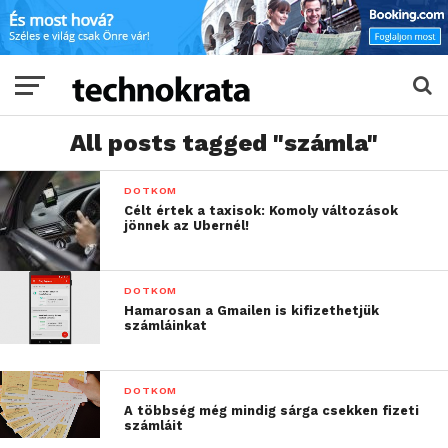
All posts tagged "számla"
DOTKOM
Célt értek a taxisok: Komoly változások
jönnek az Ubernél!
DOTKOM
Hamarosan a Gmailen is kifizethetjük
számláinkat
DOTKOM
A többség még mindig sárga csekken fizeti
számláit