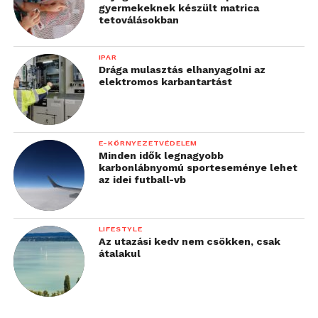
gyermekeknek készült matrica
tetoválásokban
IPAR
Drága mulasztás elhanyagolni az
elektromos karbantartást
E-KÖRNYEZETVÉDELEM
Minden idők legnagyobb
karbonlábnyomú sporteseménye lehet
az idei futball-vb
LIFESTYLE
Az utazási kedv nem csökken, csak
átalakul