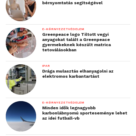
bérnyomtatás segítségével
E-KÖRNYEZETVÉDELEM
Greenpeace logo Tiltott vegyi
anyagokat talált a Greenpeace
gyermekeknek készült matrica
tetoválásokban
IPAR
Drága mulasztás elhanyagolni az
elektromos karbantartást
E-KÖRNYEZETVÉDELEM
Minden idők legnagyobb
karbonlábnyomú sporteseménye lehet
az idei futball-vb