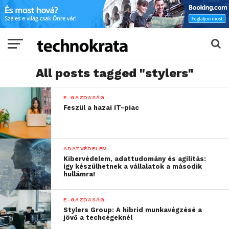
All posts tagged "stylers"
E-GAZDASÁG
Feszül a hazai IT-piac
ADATVÉDELEM
Kibervédelem, adattudomány és agilitás:
így készülhetnek a vállalatok a második
hullámra!
E-GAZDASÁG
Stylers Group: A hibrid munkavégzésé a
jövő a techcégeknél