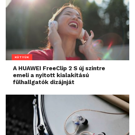
KÜTYÜK
A HUAWEI FreeClip 2 S új szintre
emeli a nyitott kialakítású
fülhallgatók dizájnját