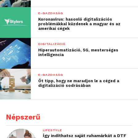
E-GAZDASÁG
Koronavírus: hasonló digitalizációs
problémákkal küzdenek a magyar és az
amerikai cégek
DIGITALIZÁCIÓ
Hiperautomatizáció, 5G, mesterséges
intelligencia
E-GAZDASÁG
Öt tipp, hogy ne maradjon le a céged a
digitalizáció sodrásában
Népszerű
LIFESTYLE
Így indíthatsz saját ruhamárkát a DTF