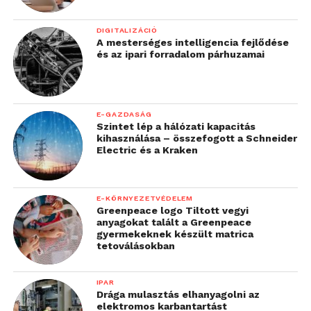
DIGITALIZÁCIÓ
A mesterséges intelligencia fejlődése
és az ipari forradalom párhuzamai
E-GAZDASÁG
Szintet lép a hálózati kapacitás
kihasználása – összefogott a Schneider
Electric és a Kraken
E-KÖRNYEZETVÉDELEM
Greenpeace logo Tiltott vegyi
anyagokat talált a Greenpeace
gyermekeknek készült matrica
tetoválásokban
IPAR
Drága mulasztás elhanyagolni az
elektromos karbantartást