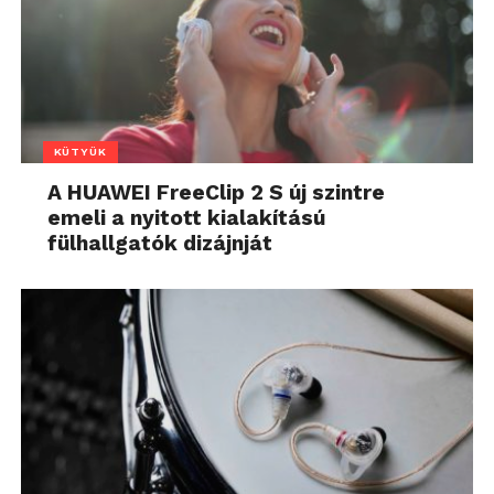
KÜTYÜK
A HUAWEI FreeClip 2 S új szintre
emeli a nyitott kialakítású
fülhallgatók dizájnját