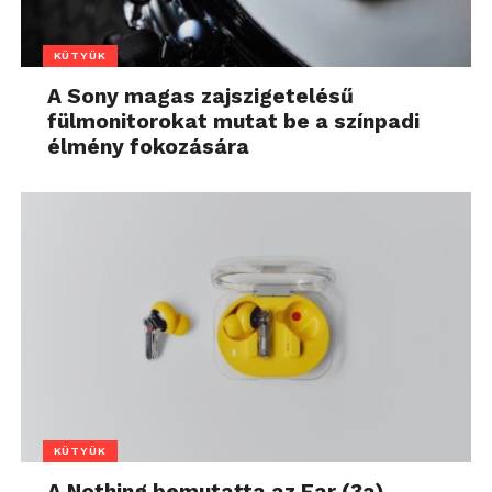
KÜTYÜK
A Sony magas zajszigetelésű
fülmonitorokat mutat be a színpadi
élmény fokozására
KÜTYÜK
A Nothing bemutatta az Ear (3a)