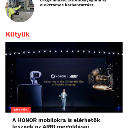
Drága mulasztás elhanyagolni az
elektromos karbantartást
Kütyük
KÜTYÜK
A HONOR mobilokra is elérhetők
lesznek az ARRI megoldásai