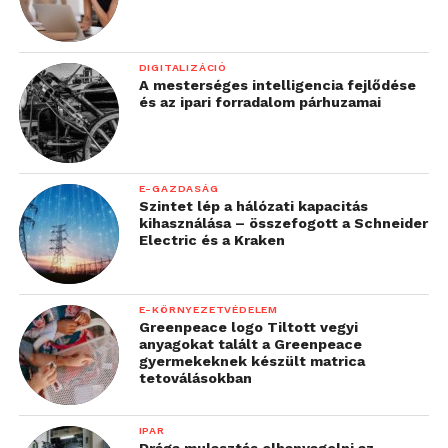
DIGITALIZÁCIÓ
A mesterséges intelligencia fejlődése
és az ipari forradalom párhuzamai
E-GAZDASÁG
Szintet lép a hálózati kapacitás
kihasználása – összefogott a Schneider
Electric és a Kraken
E-KÖRNYEZETVÉDELEM
Greenpeace logo Tiltott vegyi
anyagokat talált a Greenpeace
gyermekeknek készült matrica
tetoválásokban
IPAR