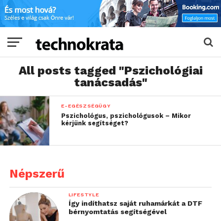
All posts tagged "Pszichológiai
tanácsadás"
E-EGÉSZSÉGÜGY
Pszichológus, pszichológusok – Mikor
kérjünk segítséget?
Népszerű
LIFESTYLE
Így indíthatsz saját ruhamárkát a DTF
bérnyomtatás segítségével