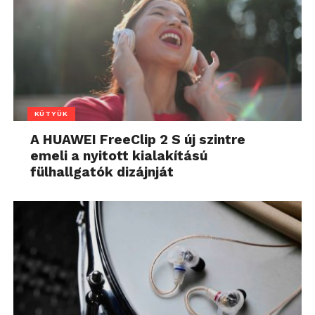
KÜTYÜK
A HUAWEI FreeClip 2 S új szintre
emeli a nyitott kialakítású
fülhallgatók dizájnját