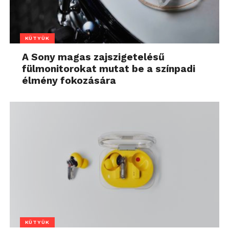
KÜTYÜK
A Sony magas zajszigetelésű
fülmonitorokat mutat be a színpadi
élmény fokozására
KÜTYÜK