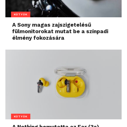
KÜTYÜK
A Sony magas zajszigetelésű
fülmonitorokat mutat be a színpadi
élmény fokozására
KÜTYÜK
A Nothing bemutatta az Ear (3a)