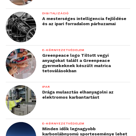
DIGITALIZÁCIÓ
A mesterséges intelligencia fejlődése
és az ipari forradalom párhuzamai
E-KÖRNYEZETVÉDELEM
Greenpeace logo Tiltott vegyi
anyagokat talált a Greenpeace
gyermekeknek készült matrica
tetoválásokban
IPAR
Drága mulasztás elhanyagolni az
elektromos karbantartást
E-KÖRNYEZETVÉDELEM
Minden idők legnagyobb
karbonlábnyomú sporteseménye lehet