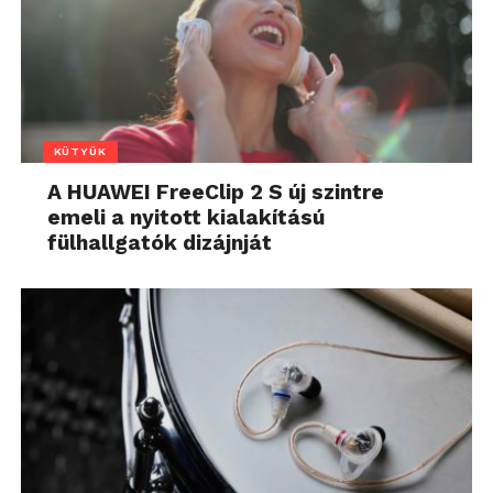
KÜTYÜK
A HUAWEI FreeClip 2 S új szintre
emeli a nyitott kialakítású
fülhallgatók dizájnját