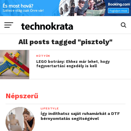
All posts tagged "pisztoly"
KÜTYÜK
LEGO botrány: Ehhez már lehet, hogy
fegyvertartási engedély is kell
Népszerű
LIFESTYLE
Így indíthatsz saját ruhamárkát a DTF
bérnyomtatás segítségével