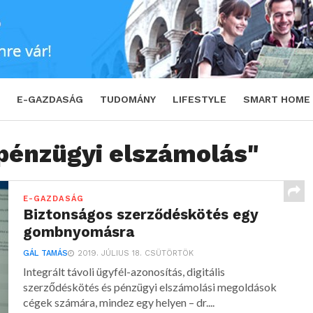
E-GAZDASÁG
TUDOMÁNY
LIFESTYLE
SMART HOME
"pénzügyi elszámolás"
E-GAZDASÁG
Biztonságos szerződéskötés egy
gombnyomásra
GÁL TAMÁS
2019. JÚLIUS 18. CSÜTÖRTÖK
Integrált távoli ügyfél-azonosítás, digitális
szerződéskötés és pénzügyi elszámolási megoldások
cégek számára, mindez egy helyen – dr....