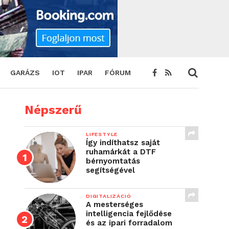
GARÁZS
IOT
IPAR
FÓRUM
Népszerű
LIFESTYLE
Így indíthatsz saját
ruhamárkát a DTF
bérnyomtatás
segítségével
DIGITALIZÁCIÓ
A mesterséges
intelligencia fejlődése
és az ipari forradalom