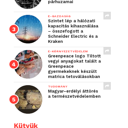
párhuzamai
E-GAZDASÁG
Szintet lép a hálózati
kapacitás kihasználása
– összefogott a
Schneider Electric és a
Kraken
E-KÖRNYEZETVÉDELEM
Greenpeace logo Tiltott
vegyi anyagokat talált a
Greenpeace
gyermekeknek készült
matrica tetoválásokban
TUDOMÁNY
Magyar–erdélyi áttörés
a természetvédelemben
Kütyük