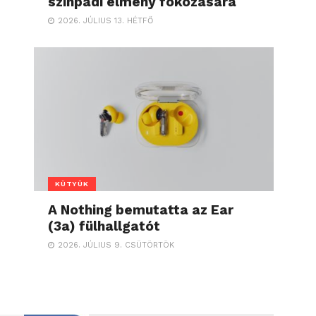
színpadi élmény fokozására
2026. JÚLIUS 13. HÉTFŐ
KÜTYÜK
A Nothing bemutatta az Ear
(3a) fülhallgatót
2026. JÚLIUS 9. CSÜTÖRTÖK