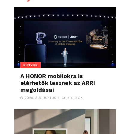
KÜTYÜK
A HONOR mobilokra is
elérhetők lesznek az ARRI
megoldásai
2026. AUGUSZTUS 6. CSÜTÖRTÖK