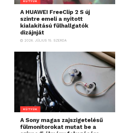
KÜTYÜK
A HUAWEI FreeClip 2 S új
szintre emeli a nyitott
kialakítású fülhallgatók
dizájnját
2026. JÚLIUS 15. SZERDA
KÜTYÜK
A Sony magas zajszigetelésű
fülmonitorokat mutat be a