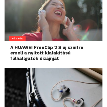
KÜTYÜK
A HUAWEI FreeClip 2 S új szintre
emeli a nyitott kialakítású
fülhallgatók dizájnját