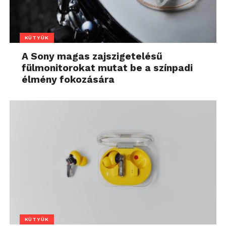
KÜTYÜK
A Sony magas zajszigetelésű
fülmonitorokat mutat be a színpadi
élmény fokozására
KÜTYÜK