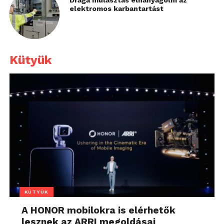
Drága mulasztás elhanyagolni az
elektromos karbantartást
Kütyük
KÜTYÜK
A HONOR mobilokra is elérhetők
lesznek az ARRI megoldásai