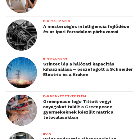
DIGITALIZÁCIÓ
A mesterséges intelligencia fejlődése
és az ipari forradalom párhuzamai
E-GAZDASÁG
Szintet lép a hálózati kapacitás
kihasználása – összefogott a Schneider
Electric és a Kraken
E-KÖRNYEZETVÉDELEM
Greenpeace logo Tiltott vegyi
anyagokat talált a Greenpeace
gyermekeknek készült matrica
tetoválásokban
IPAR