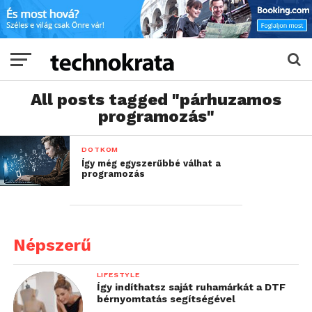
All posts tagged "párhuzamos
programozás"
DOTKOM
Így még egyszerűbbé válhat a
programozás
Népszerű
LIFESTYLE
Így indíthatsz saját ruhamárkát a DTF
bérnyomtatás segítségével