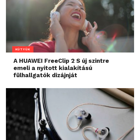
KÜTYÜK
A HUAWEI FreeClip 2 S új szintre
emeli a nyitott kialakítású
fülhallgatók dizájnját