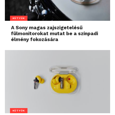
KÜTYÜK
A Sony magas zajszigetelésű
fülmonitorokat mutat be a színpadi
élmény fokozására
KÜTYÜK