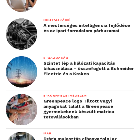
DIGITALIZÁCIÓ
A mesterséges intelligencia fejlődése
és az ipari forradalom párhuzamai
E-GAZDASÁG
Szintet lép a hálózati kapacitás
kihasználása – összefogott a Schneider
Electric és a Kraken
E-KÖRNYEZETVÉDELEM
Greenpeace logo Tiltott vegyi
anyagokat talált a Greenpeace
gyermekeknek készült matrica
tetoválásokban
IPAR
Drága mulasztás elhanyagolni az