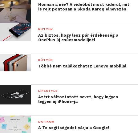
Honnan a név? A videóból most kiderül, mit
is rejt pontosan a Skoda Karoq elnevezés
KÜTYÜK
Az biztos, hogy lesz pár érdekesség a
OnePlus új csúcsmodelljnél
KÜTYÜK
Többé nem találkozhatsz Lenovo mobillal
LIFESTYLE
Azért változtatott nevet, hogy ingyen
legyen új iPhone-ja
DOTKOM
A Te segítségedet várja a Google!