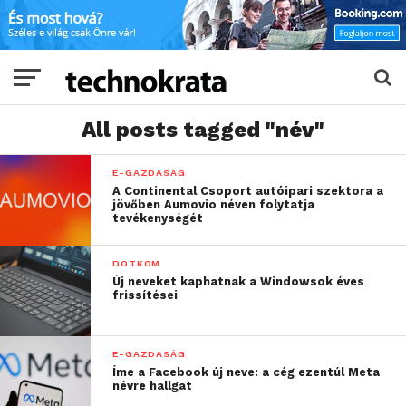
All posts tagged "név"
E-GAZDASÁG
A Continental Csoport autóipari szektora a
jövőben Aumovio néven folytatja
tevékenységét
DOTKOM
Új neveket kaphatnak a Windowsok éves
frissítései
E-GAZDASÁG
Íme a Facebook új neve: a cég ezentúl Meta
névre hallgat