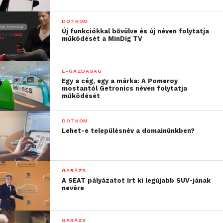
DOTKOM
Új funkciókkal bővülve és új néven folytatja
működését a MinDig TV
E-GAZDASÁG
Egy a cég, egy a márka: A Pomeroy
mostantól Getronics néven folytatja
működését
DOTKOM
Lehet-e településnév a domainünkben?
GARÁZS
A SEAT pályázatot írt ki legújabb SUV-jának
nevére
GARÁZS