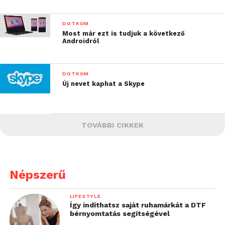
DOTKOM
Most már ezt is tudjuk a következő
Androidról
DOTKOM
Új nevet kaphat a Skype
TOVÁBBI CIKKEK
Népszerű
LIFESTYLE
Így indíthatsz saját ruhamárkát a DTF
bérnyomtatás segítségével