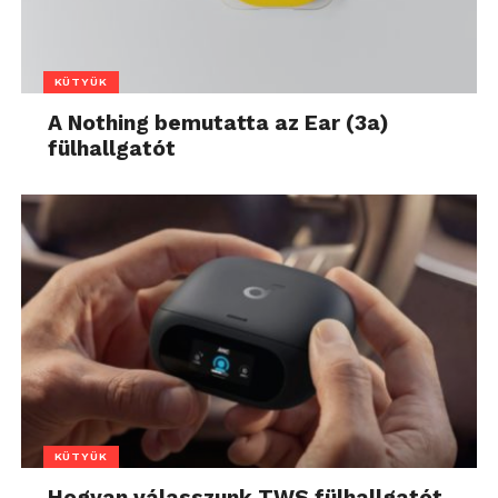
KÜTYÜK
A Nothing bemutatta az Ear (3a)
fülhallgatót
KÜTYÜK
Hogyan válasszunk TWS fülhallgatót