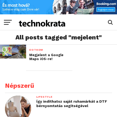
All posts tagged "mejelent"
DOTKOM
Megjelent a Google
Maps iOS-re!
Népszerű
LIFESTYLE
Így indíthatsz saját ruhamárkát a DTF
bérnyomtatás segítségével