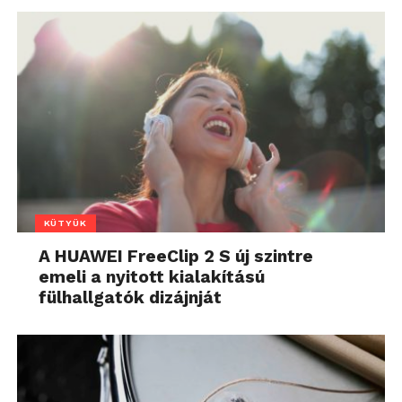
KÜTYÜK
A HUAWEI FreeClip 2 S új szintre
emeli a nyitott kialakítású
fülhallgatók dizájnját