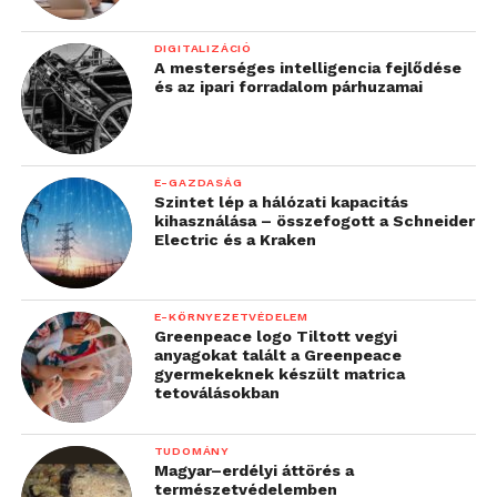
DIGITALIZÁCIÓ
A mesterséges intelligencia fejlődése
és az ipari forradalom párhuzamai
E-GAZDASÁG
Szintet lép a hálózati kapacitás
kihasználása – összefogott a Schneider
Electric és a Kraken
E-KÖRNYEZETVÉDELEM
Greenpeace logo Tiltott vegyi
anyagokat talált a Greenpeace
gyermekeknek készült matrica
tetoválásokban
TUDOMÁNY
Magyar–erdélyi áttörés a
természetvédelemben