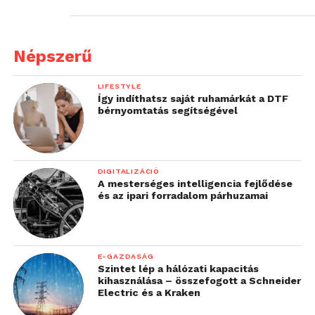
Népszerű
LIFESTYLE
Így indíthatsz saját ruhamárkát a DTF
bérnyomtatás segítségével
DIGITALIZÁCIÓ
A mesterséges intelligencia fejlődése
és az ipari forradalom párhuzamai
E-GAZDASÁG
Szintet lép a hálózati kapacitás
kihasználása – összefogott a Schneider
Electric és a Kraken