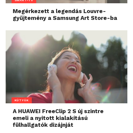
SMART-TV
Megérkezett a legendás Louvre-
gyűjtemény a Samsung Art Store-ba
KÜTYÜK
A HUAWEI FreeClip 2 S új szintre
emeli a nyitott kialakítású
fülhallgatók dizájnját