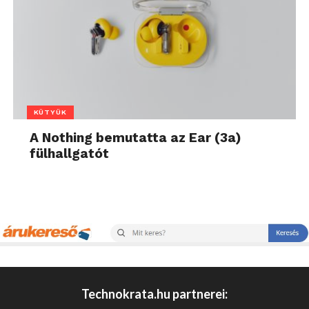
KÜTYÜK
A Nothing bemutatta az Ear (3a)
fülhallgatót
Technokrata.hu partnerei: