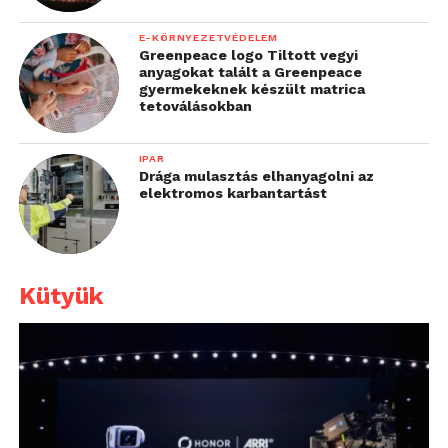
E-KÖRNYEZETVÉDELEM
Greenpeace logo Tiltott vegyi
anyagokat talált a Greenpeace
gyermekeknek készült matrica
tetoválásokban
IPAR
Drága mulasztás elhanyagolni az
elektromos karbantartást
Kütyük