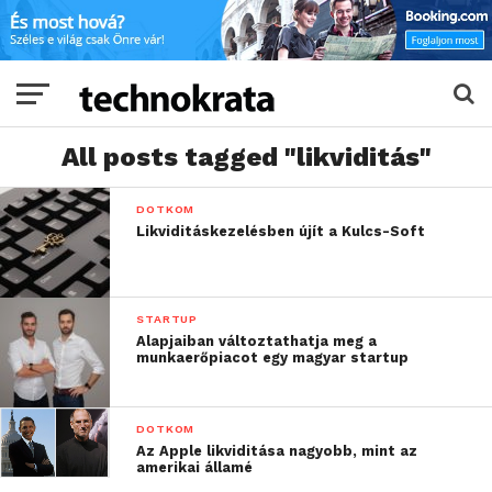
All posts tagged "likviditás"
DOTKOM
Likviditáskezelésben újít a Kulcs-Soft
STARTUP
Alapjaiban változtathatja meg a
munkaerőpiacot egy magyar startup
DOTKOM
Az Apple likviditása nagyobb, mint az
amerikai államé