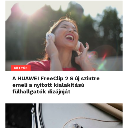
KÜTYÜK
A HUAWEI FreeClip 2 S új szintre
emeli a nyitott kialakítású
fülhallgatók dizájnját