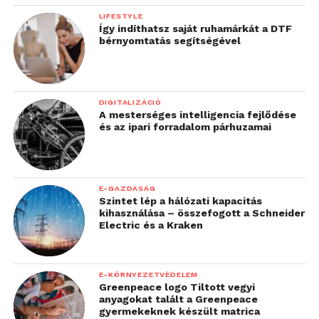
LIFESTYLE
Így indíthatsz saját ruhamárkát a DTF
bérnyomtatás segítségével
DIGITALIZÁCIÓ
A mesterséges intelligencia fejlődése
és az ipari forradalom párhuzamai
E-GAZDASÁG
Szintet lép a hálózati kapacitás
kihasználása – összefogott a Schneider
Electric és a Kraken
E-KÖRNYEZETVÉDELEM
Greenpeace logo Tiltott vegyi
anyagokat talált a Greenpeace
gyermekeknek készült matrica