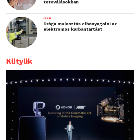
tetoválásokban
IPAR
Drága mulasztás elhanyagolni az
elektromos karbantartást
Kütyük