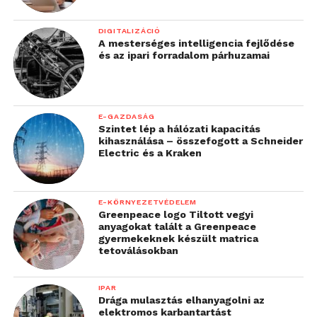
DIGITALIZÁCIÓ
A mesterséges intelligencia fejlődése
és az ipari forradalom párhuzamai
E-GAZDASÁG
Szintet lép a hálózati kapacitás
kihasználása – összefogott a Schneider
Electric és a Kraken
E-KÖRNYEZETVÉDELEM
Greenpeace logo Tiltott vegyi
anyagokat talált a Greenpeace
gyermekeknek készült matrica
tetoválásokban
IPAR
Drága mulasztás elhanyagolni az
elektromos karbantartást