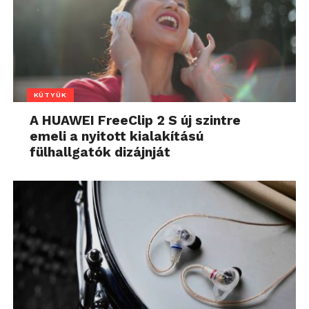
KÜTYÜK
A HUAWEI FreeClip 2 S új szintre
emeli a nyitott kialakítású
fülhallgatók dizájnját