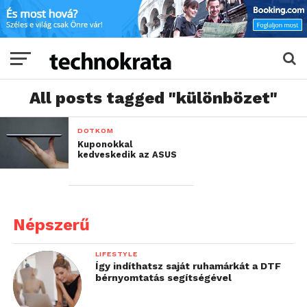
All posts tagged "különbözet"
DOTKOM
Kuponokkal
kedveskedik az ASUS
Népszerű
LIFESTYLE
Így indíthatsz saját ruhamárkát a DTF
bérnyomtatás segítségével