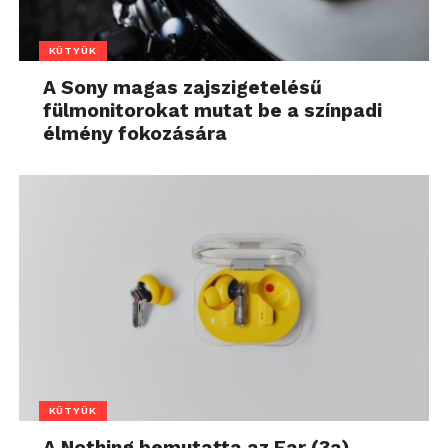
KÜTYÜK
A Sony magas zajszigetelésű
fülmonitorokat mutat be a színpadi
élmény fokozására
KÜTYÜK
A Nothing bemutatta az Ear (3a)