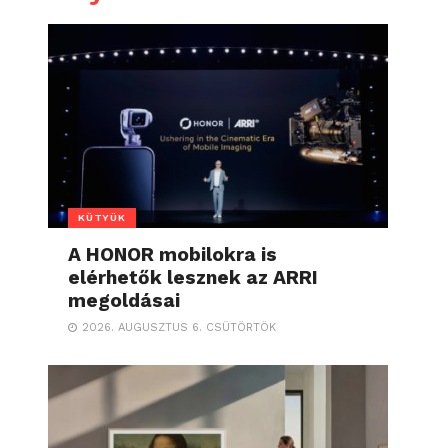
KÜTYÜK
A HONOR mobilokra is
elérhetők lesznek az ARRI
megoldásai
2026. AUGUSZTUS 6. CSÜTÖRTÖK