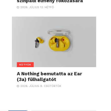
színpadi élmény fokozására
2026. JÚLIUS 13. HÉTFŐ
KÜTYÜK
A Nothing bemutatta az Ear
(3a) fülhallgatót
2026. JÚLIUS 9. CSÜTÖRTÖK