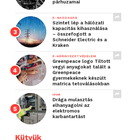
párhuzamai
E-GAZDASÁG
Szintet lép a hálózati
kapacitás kihasználása
– összefogott a
Schneider Electric és a
Kraken
E-KÖRNYEZETVÉDELEM
Greenpeace logo Tiltott
vegyi anyagokat talált a
Greenpeace
gyermekeknek készült
matrica tetoválásokban
IPAR
Drága mulasztás
elhanyagolni az
elektromos
karbantartást
Kütyük