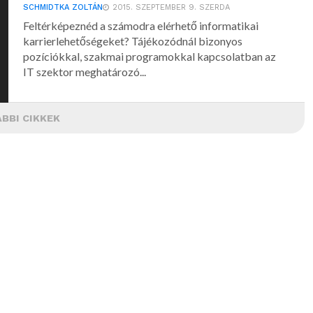
SCHMIDTKA ZOLTÁN
2015. SZEPTEMBER 9. SZERDA
Feltérképeznéd a számodra elérhető informatikai
karrierlehetőségeket? Tájékozódnál bizonyos
pozíciókkal, szakmai programokkal kapcsolatban az
IT szektor meghatározó...
BBI CIKKEK