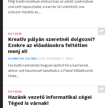
Míg tradicionálisan elsősorban az adott szakmában
szerzett tapasztalat, a karrier út számított, ma
sokszor inkább az...
DOTKOM
Kreatív pályán szeretnél dolgozni?
Ezekre az előadásokra feltétlen
menj el!
SCHMIDTKA ZOLTÁN
2015. NOVEMBER 3. KEDD
Ha tudni szeretnéd, hogyan építsd fel a karriered,
akkor sok hasznosat tanulhatsz a Fiatal Vállalkozók
Hete...
DOTKOM
Hazánk vezető informatikai cégei
Téged is várnak!