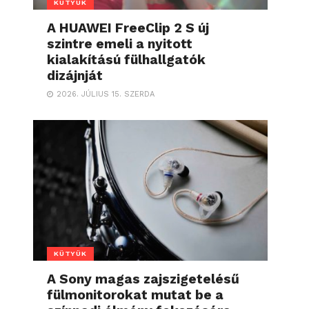
KÜTYÜK
A HUAWEI FreeClip 2 S új
szintre emeli a nyitott
kialakítású fülhallgatók
dizájnját
2026. JÚLIUS 15. SZERDA
KÜTYÜK
A Sony magas zajszigetelésű
fülmonitorokat mutat be a