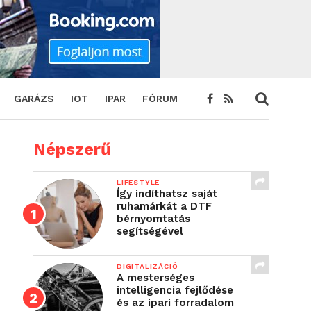
GARÁZS
IOT
IPAR
FÓRUM
Népszerű
LIFESTYLE
Így indíthatsz saját
ruhamárkát a DTF
bérnyomtatás
segítségével
DIGITALIZÁCIÓ
A mesterséges
intelligencia fejlődése
és az ipari forradalom