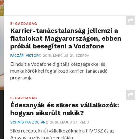
E-GAZDASÁG
Karrier-tanácstalanság jellemzi a
fiatalokat Magyarországon, ebben
próbál besegíteni a Vodafone
PACZÁRI VIKTOR
2018. MÁRCIUS 21. SZERDA
Elindult a Vodafone digitális készségekkel és
munkakörökkel foglalkozó karrier-tanácsadó
programja
E-GAZDASÁG
Édesanyák és sikeres vállalkozók:
hogyan sikerült nekik?
SCHMIDTKA ZOLTÁN
2016. MÁJUS 24. KEDD
Sikerreceptek női vállalkozóknak a FIVOSZ és az
Amway közös konferenciáján.