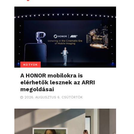
KÜTYÜK
A HONOR mobilokra is
elérhetők lesznek az ARRI
megoldásai
2026. AUGUSZTUS 6. CSÜTÖRTÖK