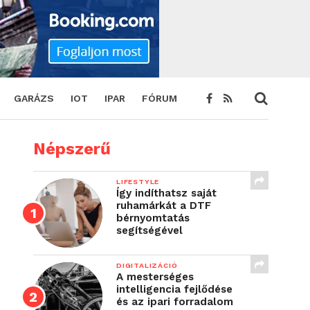
GARÁZS
IOT
IPAR
FÓRUM
Népszerű
LIFESTYLE
Így indíthatsz saját
ruhamárkát a DTF
bérnyomtatás
segítségével
DIGITALIZÁCIÓ
A mesterséges
intelligencia fejlődése
és az ipari forradalom