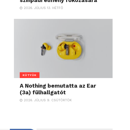
színpadi élmény fokozására
2026. JÚLIUS 13. HÉTFŐ
KÜTYÜK
A Nothing bemutatta az Ear
(3a) fülhallgatót
2026. JÚLIUS 9. CSÜTÖRTÖK