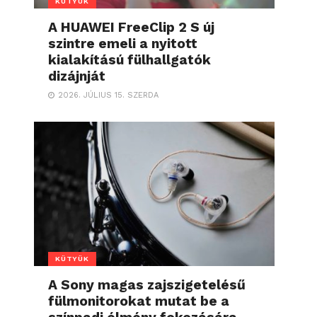
KÜTYÜK
A HUAWEI FreeClip 2 S új
szintre emeli a nyitott
kialakítású fülhallgatók
dizájnját
2026. JÚLIUS 15. SZERDA
KÜTYÜK
A Sony magas zajszigetelésű
fülmonitorokat mutat be a