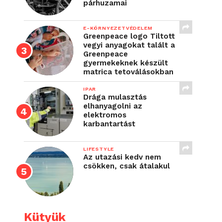
párhuzamai
E-KÖRNYEZETVÉDELEM
Greenpeace logo Tiltott
vegyi anyagokat talált a
Greenpeace
gyermekeknek készült
matrica tetoválásokban
IPAR
Drága mulasztás
elhanyagolni az
elektromos
karbantartást
LIFESTYLE
Az utazási kedv nem
csökken, csak átalakul
Kütyük