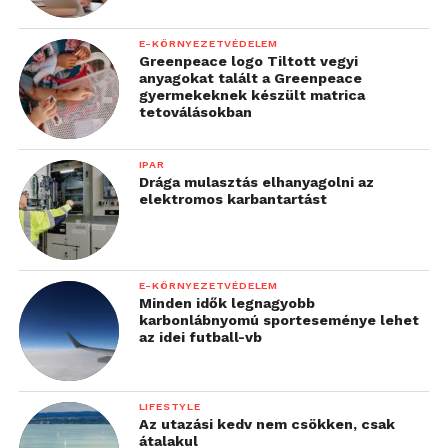
E-KÖRNYEZETVÉDELEM
Greenpeace logo Tiltott vegyi
anyagokat talált a Greenpeace
gyermekeknek készült matrica
tetoválásokban
IPAR
Drága mulasztás elhanyagolni az
elektromos karbantartást
E-KÖRNYEZETVÉDELEM
Minden idők legnagyobb
karbonlábnyomú sporteseménye lehet
az idei futball-vb
LIFESTYLE
Az utazási kedv nem csökken, csak
átalakul