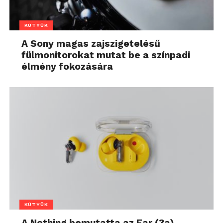
KÜTYÜK
A Sony magas zajszigetelésű
fülmonitorokat mutat be a színpadi
élmény fokozására
KÜTYÜK
A Nothing bemutatta az Ear (3a)