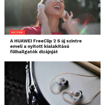
KÜTYÜK
A HUAWEI FreeClip 2 S új szintre
emeli a nyitott kialakítású
fülhallgatók dizájnját