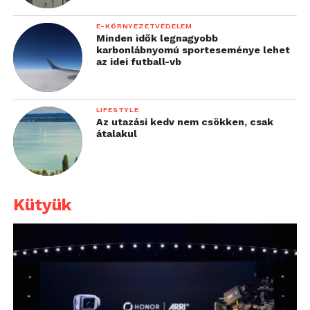
E-KÖRNYEZETVÉDELEM
Minden idők legnagyobb
karbonlábnyomú sporteseménye lehet
az idei futball-vb
LIFESTYLE
Az utazási kedv nem csökken, csak
átalakul
Kütyük