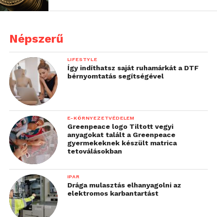
Népszerű
LIFESTYLE
Így indíthatsz saját ruhamárkát a DTF
bérnyomtatás segítségével
E-KÖRNYEZETVÉDELEM
Greenpeace logo Tiltott vegyi
anyagokat talált a Greenpeace
gyermekeknek készült matrica
tetoválásokban
IPAR
Drága mulasztás elhanyagolni az
elektromos karbantartást