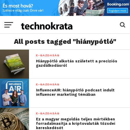
All posts tagged "hiánypótló"
E-GAZDASÁG
Hiánypótló alkotás született a precíziós
gazdálkodásról
E-GAZDASÁG
InfluenceAIR: hiánypótló podcast indult
influencer marketing témában
E-GAZDASÁG
Ez a magyar megoldás teljes mértékben
forradalmasítja a kriptovaluták tőzsdei
kereskedését