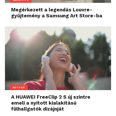
SMART-TV
Megérkezett a legendás Louvre-
gyűjtemény a Samsung Art Store-ba
KÜTYÜK
A HUAWEI FreeClip 2 S új szintre
emeli a nyitott kialakítású
fülhallgatók dizájnját