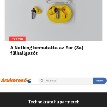
KÜTYÜK
A Nothing bemutatta az Ear (3a)
fülhallgatót
Technokrata.hu partnerei: