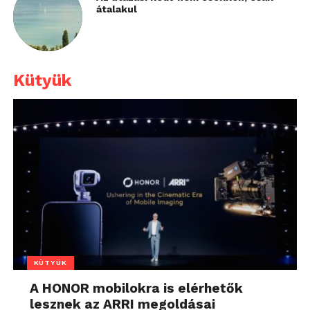
átalakul
Kütyük
KÜTYÜK
A HONOR mobilokra is elérhetők
lesznek az ARRI megoldásai