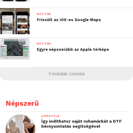
KÜTYÜK
Frissült az iOS-es Google Maps
KÜTYÜK
Egyre népszerűbb az Apple térképe
TOVÁBBI CIKKEK
Népszerű
LIFESTYLE
Így indíthatsz saját ruhamárkát a DTF
bérnyomtatás segítségével