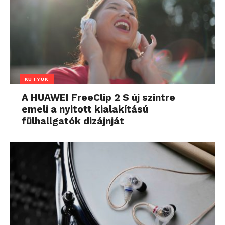
KÜTYÜK
A HUAWEI FreeClip 2 S új szintre
emeli a nyitott kialakítású
fülhallgatók dizájnját