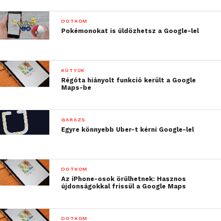
DOTKOM
Pokémonokat is üldözhetsz a Google-lel
KÜTYÜK
Régóta hiányolt funkció került a Google
Maps-be
GARÁZS
Egyre könnyebb Uber-t kérni Google-lel
DOTKOM
Az iPhone-osok örülhetnek: Hasznos
újdonságokkal frissül a Google Maps
DOTKOM