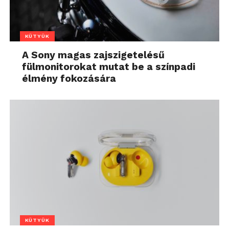
KÜTYÜK
A Sony magas zajszigetelésű
fülmonitorokat mutat be a színpadi
élmény fokozására
KÜTYÜK