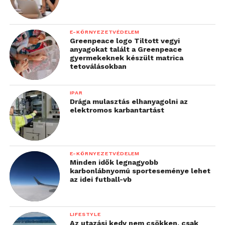
E-KÖRNYEZETVÉDELEM
Greenpeace logo Tiltott vegyi
anyagokat talált a Greenpeace
gyermekeknek készült matrica
tetoválásokban
IPAR
Drága mulasztás elhanyagolni az
elektromos karbantartást
E-KÖRNYEZETVÉDELEM
Minden idők legnagyobb
karbonlábnyomú sporteseménye lehet
az idei futball-vb
LIFESTYLE
Az utazási kedv nem csökken, csak