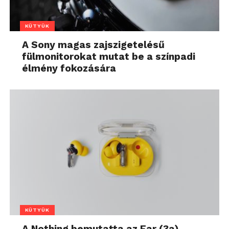
KÜTYÜK
A Sony magas zajszigetelésű
fülmonitorokat mutat be a színpadi
élmény fokozására
KÜTYÜK
A Nothing bemutatta az Ear (3a)