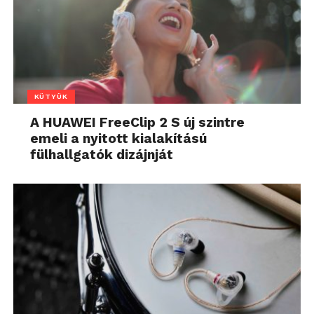
KÜTYÜK
A HUAWEI FreeClip 2 S új szintre
emeli a nyitott kialakítású
fülhallgatók dizájnját