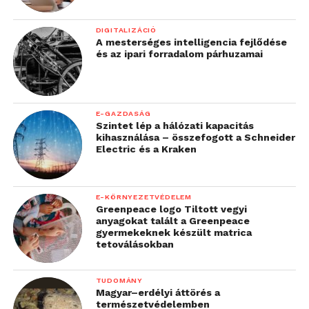
DIGITALIZÁCIÓ
A mesterséges intelligencia fejlődése
és az ipari forradalom párhuzamai
E-GAZDASÁG
Szintet lép a hálózati kapacitás
kihasználása – összefogott a Schneider
Electric és a Kraken
E-KÖRNYEZETVÉDELEM
Greenpeace logo Tiltott vegyi
anyagokat talált a Greenpeace
gyermekeknek készült matrica
tetoválásokban
TUDOMÁNY
Magyar–erdélyi áttörés a
természetvédelemben