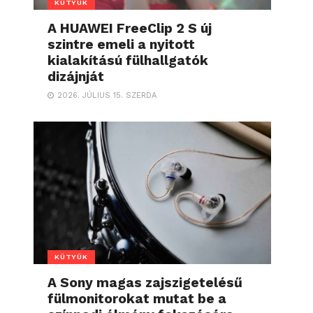
KÜTYÜK
A HUAWEI FreeClip 2 S új
szintre emeli a nyitott
kialakítású fülhallgatók
dizájnját
2026. JÚLIUS 15. SZERDA
KÜTYÜK
A Sony magas zajszigetelésű
fülmonitorokat mutat be a