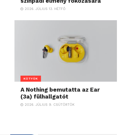
színpadi élmény fokozására
2026. JÚLIUS 13. HÉTFŐ
KÜTYÜK
A Nothing bemutatta az Ear
(3a) fülhallgatót
2026. JÚLIUS 9. CSÜTÖRTÖK