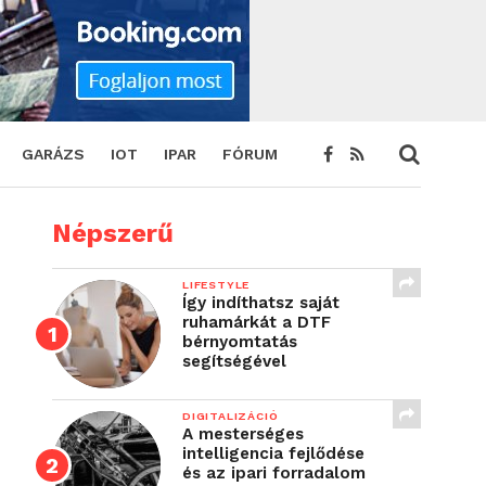
GARÁZS
IOT
IPAR
FÓRUM
Népszerű
LIFESTYLE
Így indíthatsz saját
ruhamárkát a DTF
bérnyomtatás
segítségével
DIGITALIZÁCIÓ
A mesterséges
intelligencia fejlődése
és az ipari forradalom