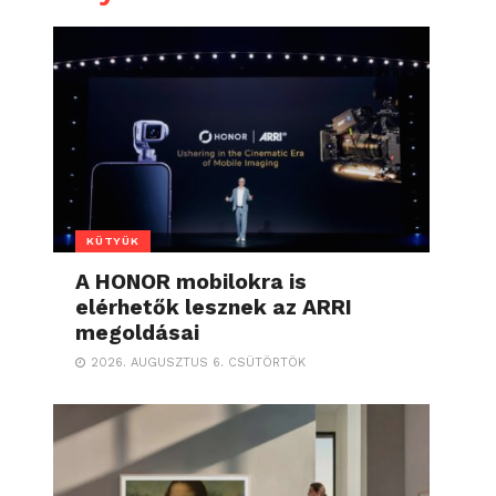
KÜTYÜK
A HONOR mobilokra is
elérhetők lesznek az ARRI
megoldásai
2026. AUGUSZTUS 6. CSÜTÖRTÖK