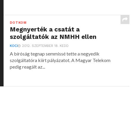
DOTKOM
Megnyerték a csatát a
szolgáltatók az NMHH ellen
KOCI
2012. SZEPTEMBER 18. KEDD
A bíróság tegnap semmissé tette a negyedik
szolgáltatóra kiírt pályázatot. A Magyar Telekom
pedig reagált az...