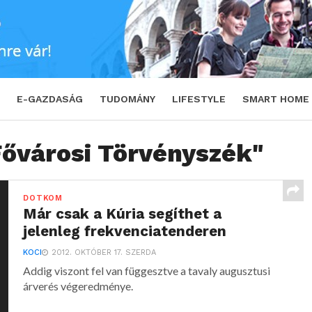
E-GAZDASÁG
TUDOMÁNY
LIFESTYLE
SMART HOME
Fővárosi Törvényszék"
DOTKOM
Már csak a Kúria segíthet a
jelenleg frekvenciatenderen
KOCI
2012. OKTÓBER 17. SZERDA
Addig viszont fel van függesztve a tavaly augusztusi
árverés végeredménye.