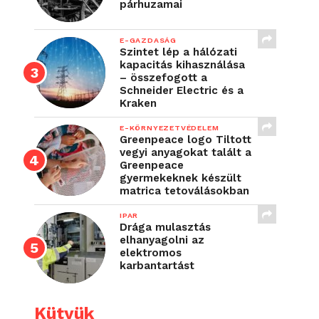
párhuzamai
E-GAZDASÁG
Szintet lép a hálózati
kapacitás kihasználása
– összefogott a
Schneider Electric és a
Kraken
E-KÖRNYEZETVÉDELEM
Greenpeace logo Tiltott
vegyi anyagokat talált a
Greenpeace
gyermekeknek készült
matrica tetoválásokban
IPAR
Drága mulasztás
elhanyagolni az
elektromos
karbantartást
Kütyük