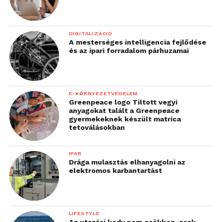
DIGITALIZÁCIÓ
A mesterséges intelligencia fejlődése
és az ipari forradalom párhuzamai
E-KÖRNYEZETVÉDELEM
Greenpeace logo Tiltott vegyi
anyagokat talált a Greenpeace
gyermekeknek készült matrica
tetoválásokban
IPAR
Drága mulasztás elhanyagolni az
elektromos karbantartást
LIFESTYLE