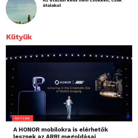
Az utazási kedv nem csökken, csak
átalakul
Kütyük
KÜTYÜK
A HONOR mobilokra is elérhetők
lesznek az ARRI megoldásai