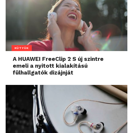
KÜTYÜK
A HUAWEI FreeClip 2 S új szintre
emeli a nyitott kialakítású
fülhallgatók dizájnját