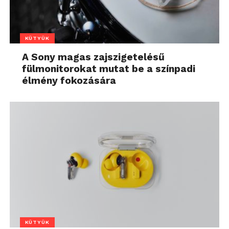
KÜTYÜK
A Sony magas zajszigetelésű
fülmonitorokat mutat be a színpadi
élmény fokozására
KÜTYÜK