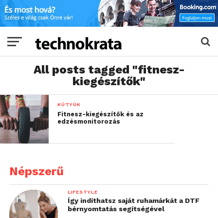
All posts tagged "fitnesz-
kiegészítők"
KÜTYÜK
Fitnesz-kiegészítők és az
edzésmonitorozás
Népszerű
LIFESTYLE
Így indíthatsz saját ruhamárkát a DTF
bérnyomtatás segítségével