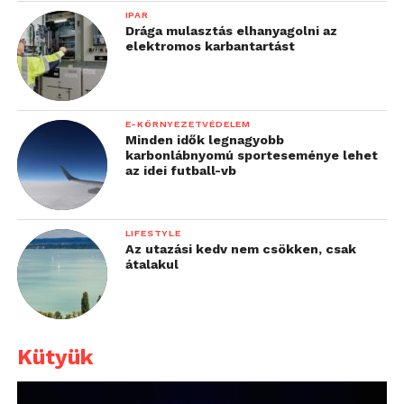
IPAR
Drága mulasztás elhanyagolni az
elektromos karbantartást
E-KÖRNYEZETVÉDELEM
Minden idők legnagyobb
karbonlábnyomú sporteseménye lehet
az idei futball-vb
LIFESTYLE
Az utazási kedv nem csökken, csak
átalakul
Kütyük