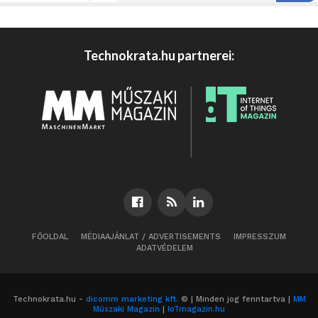
Technokrata.hu partnerei:
FŐOLDAL
MÉDIAAJÁNLAT / ADVERTISEMENTS
IMPRESSZUM
ADATVÉDELEM
Technokrata.hu -
dicomm marketing kft.
© | Minden jog fenntartva |
MM
Műszaki Magazin
|
IoTmagazin.hu