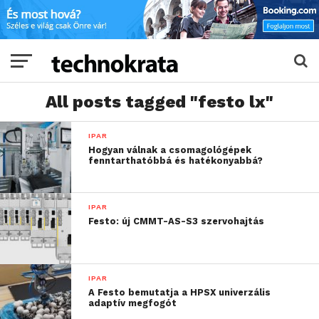
All posts tagged "festo lx"
IPAR
Hogyan válnak a csomagológépek
fenntarthatóbbá és hatékonyabbá?
IPAR
Festo: új CMMT-AS-S3 szervohajtás
IPAR
A Festo bemutatja a HPSX univerzális
adaptív megfogót