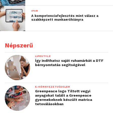
IPAR
A kompetenciafejlesztés mint válasz a
szakképzett munkaerőhiányra
Népszerű
LIFESTYLE
Így indíthatsz saját ruhamárkát a DTF
bérnyomtatás segítségével
E-KÖRNYEZETVÉDELEM
Greenpeace logo Tiltott vegyi
anyagokat talált a Greenpeace
gyermekeknek készült matrica
tetoválásokban