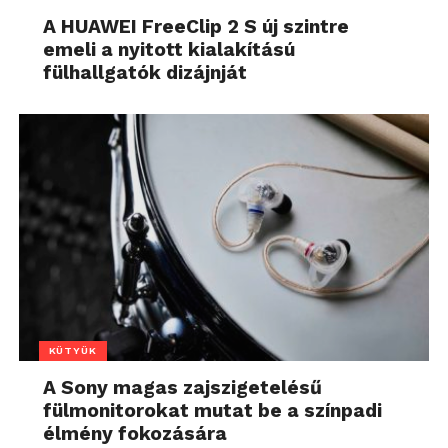
A HUAWEI FreeClip 2 S új szintre
emeli a nyitott kialakítású
fülhallgatók dizájnját
KÜTYÜK
A Sony magas zajszigetelésű
fülmonitorokat mutat be a színpadi
élmény fokozására