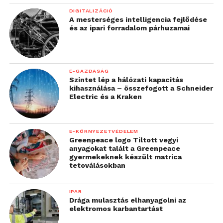
DIGITALIZÁCIÓ
A mesterséges intelligencia fejlődése
és az ipari forradalom párhuzamai
E-GAZDASÁG
Szintet lép a hálózati kapacitás
kihasználása – összefogott a Schneider
Electric és a Kraken
E-KÖRNYEZETVÉDELEM
Greenpeace logo Tiltott vegyi
anyagokat talált a Greenpeace
gyermekeknek készült matrica
tetoválásokban
IPAR
Drága mulasztás elhanyagolni az
elektromos karbantartást