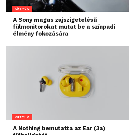
KÜTYÜK
A Sony magas zajszigetelésű
fülmonitorokat mutat be a színpadi
élmény fokozására
KÜTYÜK
A Nothing bemutatta az Ear (3a)