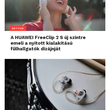
KÜTYÜK
A HUAWEI FreeClip 2 S új szintre
emeli a nyitott kialakítású
fülhallgatók dizájnját