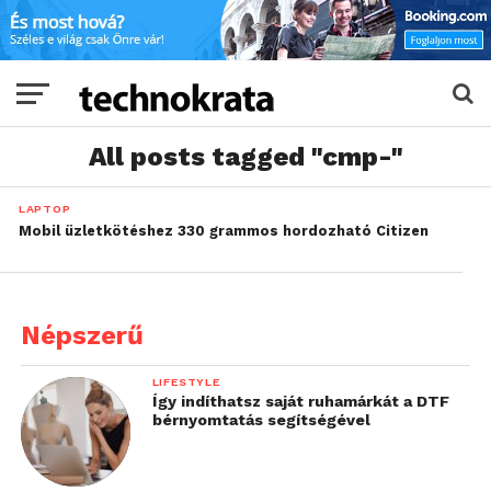
All posts tagged "cmp-"
LAPTOP
Mobil üzletkötéshez 330 grammos hordozható Citizen
Népszerű
LIFESTYLE
Így indíthatsz saját ruhamárkát a DTF
bérnyomtatás segítségével