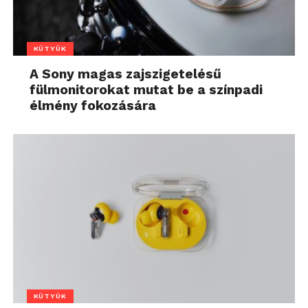
KÜTYÜK
A Sony magas zajszigetelésű
fülmonitorokat mutat be a színpadi
élmény fokozására
KÜTYÜK