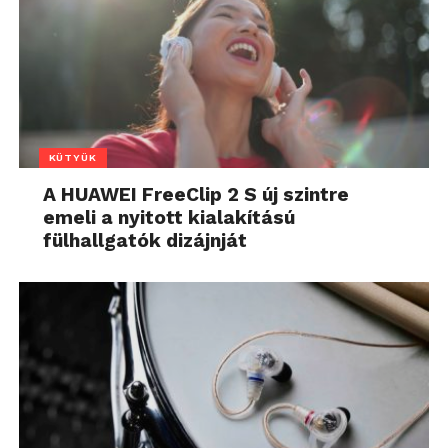
KÜTYÜK
A HUAWEI FreeClip 2 S új szintre
emeli a nyitott kialakítású
fülhallgatók dizájnját