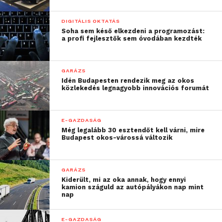
DIGITÁLIS OKTATÁS
Soha sem késő elkezdeni a programozást:
a profi fejlesztők sem óvodában kezdték
GARÁZS
Idén Budapesten rendezik meg az okos
közlekedés legnagyobb innovációs forumát
E-GAZDASÁG
Még legalább 30 esztendőt kell várni, mire
Budapest okos-várossá változik
GARÁZS
Kiderült, mi az oka annak, hogy ennyi
kamion száguld az autópályákon nap mint
nap
E-GAZDASÁG