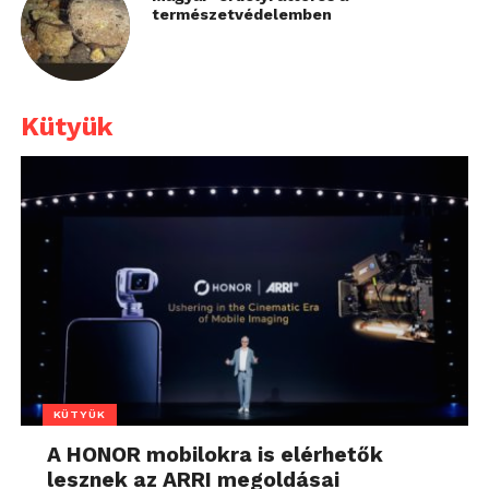
természetvédelemben
Kütyük
KÜTYÜK
A HONOR mobilokra is elérhetők
lesznek az ARRI megoldásai