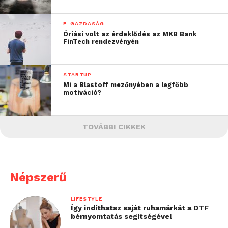
E-GAZDASÁG
Óriási volt az érdeklődés az MKB Bank
FinTech rendezvényén
STARTUP
Mi a Blastoff mezőnyében a legfőbb
motiváció?
TOVÁBBI CIKKEK
Népszerű
LIFESTYLE
Így indíthatsz saját ruhamárkát a DTF
bérnyomtatás segítségével