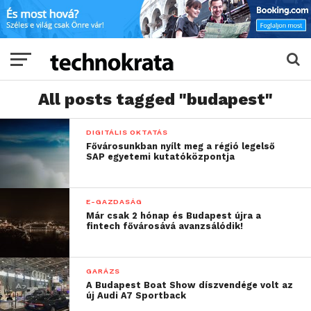
All posts tagged "budapest"
DIGITÁLIS OKTATÁS
Fővárosunkban nyílt meg a régió legelső
SAP egyetemi kutatóközpontja
E-GAZDASÁG
Már csak 2 hónap és Budapest újra a
fintech fővárosává avanzsálódik!
GARÁZS
A Budapest Boat Show díszvendége volt az
új Audi A7 Sportback