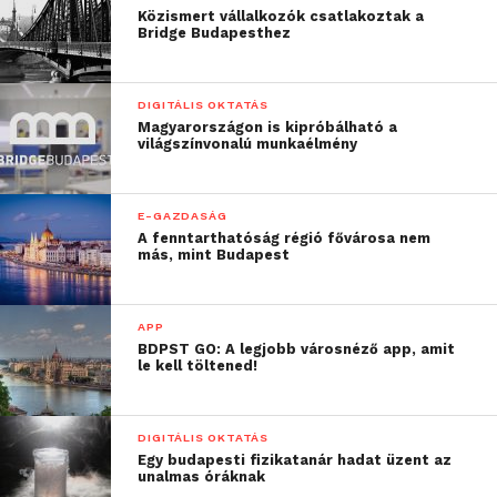
Közismert vállalkozók csatlakoztak a
Bridge Budapesthez
DIGITÁLIS OKTATÁS
Magyarországon is kipróbálható a
világszínvonalú munkaélmény
E-GAZDASÁG
A fenntarthatóság régió fővárosa nem
más, mint Budapest
APP
BDPST GO: A legjobb városnéző app, amit
le kell töltened!
DIGITÁLIS OKTATÁS
Egy budapesti fizikatanár hadat üzent az
unalmas óráknak