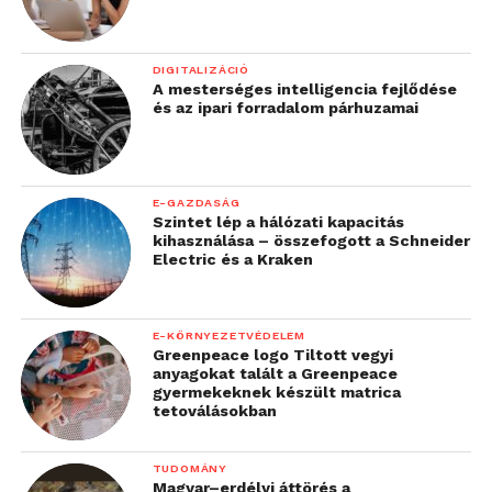
DIGITALIZÁCIÓ
A mesterséges intelligencia fejlődése
és az ipari forradalom párhuzamai
E-GAZDASÁG
Szintet lép a hálózati kapacitás
kihasználása – összefogott a Schneider
Electric és a Kraken
E-KÖRNYEZETVÉDELEM
Greenpeace logo Tiltott vegyi
anyagokat talált a Greenpeace
gyermekeknek készült matrica
tetoválásokban
TUDOMÁNY
Magyar–erdélyi áttörés a