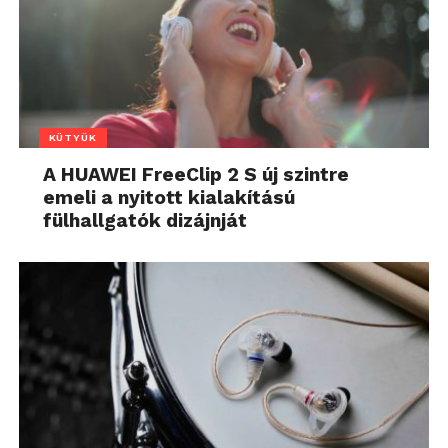
KÜTYÜK
A HUAWEI FreeClip 2 S új szintre
emeli a nyitott kialakítású
fülhallgatók dizájnját