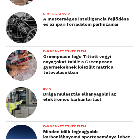
DIGITALIZÁCIÓ
A mesterséges intelligencia fejlődése
és az ipari forradalom párhuzamai
E-KÖRNYEZETVÉDELEM
Greenpeace logo Tiltott vegyi
anyagokat talált a Greenpeace
gyermekeknek készült matrica
tetoválásokban
IPAR
Drága mulasztás elhanyagolni az
elektromos karbantartást
E-KÖRNYEZETVÉDELEM
Minden idők legnagyobb
karbonlábnyomú sporteseménye lehet