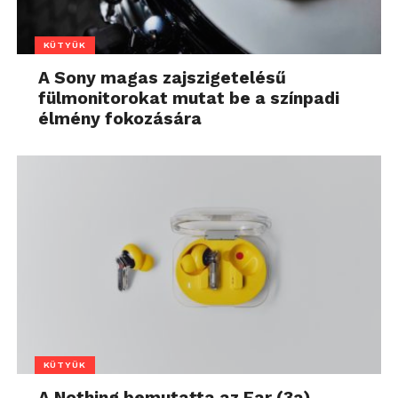
KÜTYÜK
A Sony magas zajszigetelésű
fülmonitorokat mutat be a színpadi
élmény fokozására
KÜTYÜK
A Nothing bemutatta az Ear (3a)