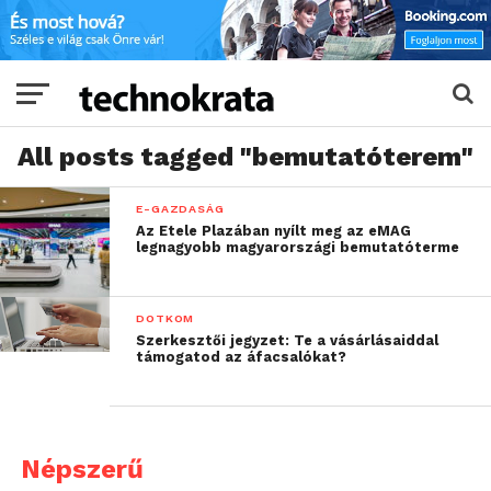
All posts tagged "bemutatóterem"
E-GAZDASÁG
Az Etele Plazában nyílt meg az eMAG
legnagyobb magyarországi bemutatóterme
DOTKOM
Szerkesztői jegyzet: Te a vásárlásaiddal
támogatod az áfacsalókat?
Népszerű