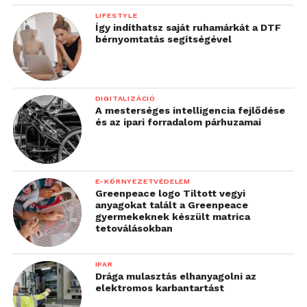
LIFESTYLE
Így indíthatsz saját ruhamárkát a DTF
bérnyomtatás segítségével
DIGITALIZÁCIÓ
A mesterséges intelligencia fejlődése
és az ipari forradalom párhuzamai
E-KÖRNYEZETVÉDELEM
Greenpeace logo Tiltott vegyi
anyagokat talált a Greenpeace
gyermekeknek készült matrica
tetoválásokban
IPAR
Drága mulasztás elhanyagolni az
elektromos karbantartást