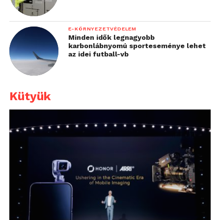
E-KÖRNYEZETVÉDELEM
Minden idők legnagyobb
karbonlábnyomú sporteseménye lehet
az idei futball-vb
Kütyük