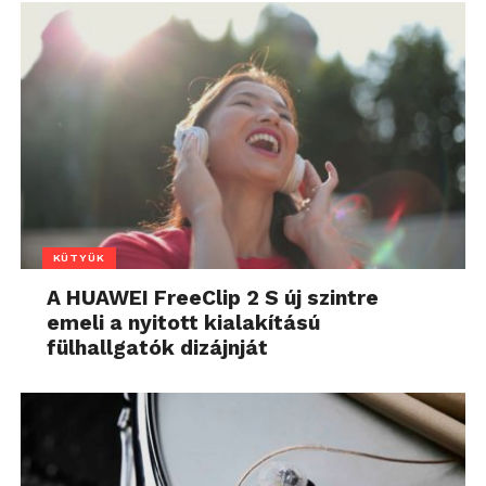
KÜTYÜK
A HUAWEI FreeClip 2 S új szintre
emeli a nyitott kialakítású
fülhallgatók dizájnját