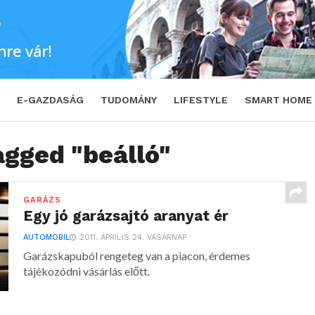
E-GAZDASÁG
TUDOMÁNY
LIFESTYLE
SMART HOME
agged "beálló"
GARÁZS
Egy jó garázsajtó aranyat ér
AUTOMOBIL
2011. ÁPRILIS 24. VASÁRNAP
Garázskapuból rengeteg van a piacon, érdemes
tájékozódni vásárlás előtt.