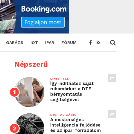
GARÁZS
IOT
IPAR
FÓRUM
Népszerű
LIFESTYLE
Így indíthatsz saját
ruhamárkát a DTF
bérnyomtatás
segítségével
DIGITALIZÁCIÓ
A mesterséges
intelligencia fejlődése
és az ipari forradalom