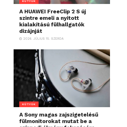
KÜTYÜK
A HUAWEI FreeClip 2 S új
szintre emeli a nyitott
kialakítású fülhallgatók
dizájnját
2026. JÚLIUS 15. SZERDA
KÜTYÜK
A Sony magas zajszigetelésű
fülmonitorokat mutat be a