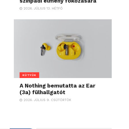
színpadi élmény fokozására
2026. JÚLIUS 13. HÉTFŐ
KÜTYÜK
A Nothing bemutatta az Ear
(3a) fülhallgatót
2026. JÚLIUS 9. CSÜTÖRTÖK