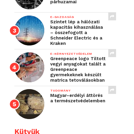
párhuzamai
E-GAZDASÁG
Szintet lép a hálózati
kapacitás kihasználása
– összefogott a
Schneider Electric és a
Kraken
E-KÖRNYEZETVÉDELEM
Greenpeace logo Tiltott
vegyi anyagokat talált a
Greenpeace
gyermekeknek készült
matrica tetoválásokban
TUDOMÁNY
Magyar–erdélyi áttörés
a természetvédelemben
Kütyük