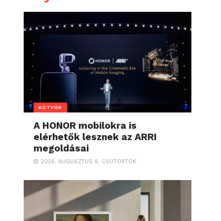
KÜTYÜK
A HONOR mobilokra is
elérhetők lesznek az ARRI
megoldásai
2026. AUGUSZTUS 6. CSÜTÖRTÖK