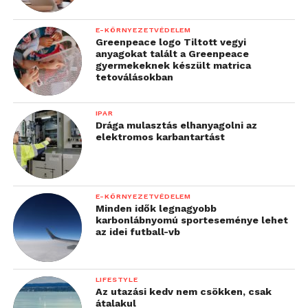
E-KÖRNYEZETVÉDELEM
Greenpeace logo Tiltott vegyi
anyagokat talált a Greenpeace
gyermekeknek készült matrica
tetoválásokban
IPAR
Drága mulasztás elhanyagolni az
elektromos karbantartást
E-KÖRNYEZETVÉDELEM
Minden idők legnagyobb
karbonlábnyomú sporteseménye lehet
az idei futball-vb
LIFESTYLE
Az utazási kedv nem csökken, csak
átalakul