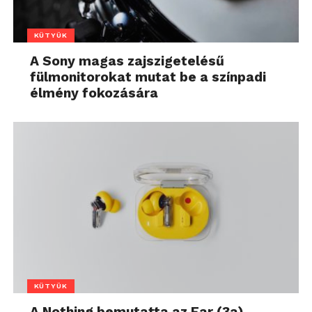
KÜTYÜK
A Sony magas zajszigetelésű
fülmonitorokat mutat be a színpadi
élmény fokozására
KÜTYÜK
A Nothing bemutatta az Ear (3a)