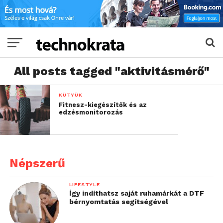
All posts tagged "aktivitásmérő"
KÜTYÜK
Fitnesz-kiegészítők és az
edzésmonitorozás
Népszerű
LIFESTYLE
Így indíthatsz saját ruhamárkát a DTF
bérnyomtatás segítségével