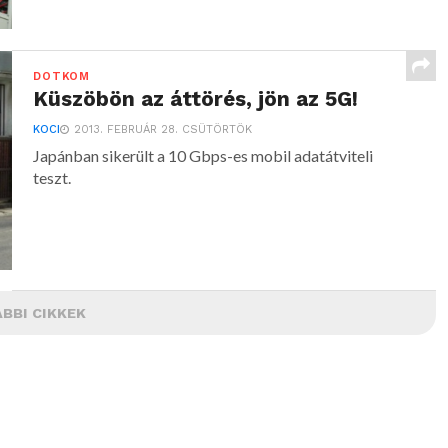
DOTKOM
Küszöbön az áttörés, jön az 5G!
KOCI
2013. FEBRUÁR 28. CSÜTÖRTÖK
Japánban sikerült a 10 Gbps-es mobil adatátviteli
teszt.
BBI CIKKEK