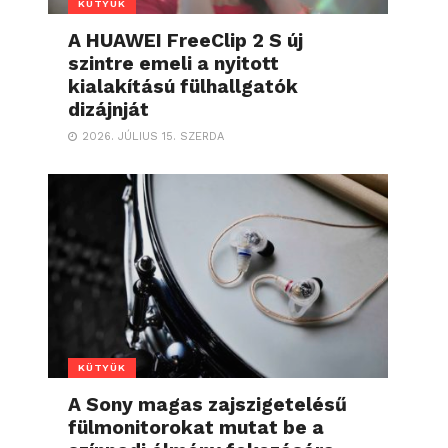
KÜTYÜK
A HUAWEI FreeClip 2 S új
szintre emeli a nyitott
kialakítású fülhallgatók
dizájnját
2026. JÚLIUS 15. SZERDA
KÜTYÜK
A Sony magas zajszigetelésű
fülmonitorokat mutat be a