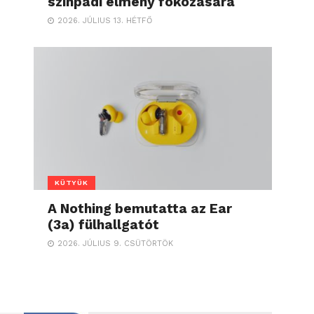
színpadi élmény fokozására
2026. JÚLIUS 13. HÉTFŐ
KÜTYÜK
A Nothing bemutatta az Ear
(3a) fülhallgatót
2026. JÚLIUS 9. CSÜTÖRTÖK