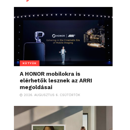
KÜTYÜK
A HONOR mobilokra is
elérhetők lesznek az ARRI
megoldásai
2026. AUGUSZTUS 6. CSÜTÖRTÖK