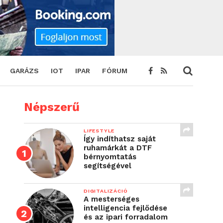
GARÁZS
IOT
IPAR
FÓRUM
Népszerű
LIFESTYLE
Így indíthatsz saját
ruhamárkát a DTF
bérnyomtatás
segítségével
DIGITALIZÁCIÓ
A mesterséges
intelligencia fejlődése
és az ipari forradalom