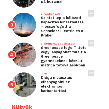
párhuzamai
E-GAZDASÁG
Szintet lép a hálózati
kapacitás kihasználása
– összefogott a
Schneider Electric és a
Kraken
E-KÖRNYEZETVÉDELEM
Greenpeace logo Tiltott
vegyi anyagokat talált a
Greenpeace
gyermekeknek készült
matrica tetoválásokban
IPAR
Drága mulasztás
elhanyagolni az
elektromos
karbantartást
Kütyük