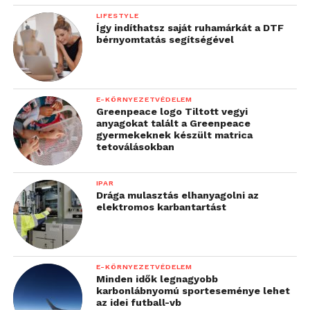
LIFESTYLE
Így indíthatsz saját ruhamárkát a DTF
bérnyomtatás segítségével
E-KÖRNYEZETVÉDELEM
Greenpeace logo Tiltott vegyi
anyagokat talált a Greenpeace
gyermekeknek készült matrica
tetoválásokban
IPAR
Drága mulasztás elhanyagolni az
elektromos karbantartást
E-KÖRNYEZETVÉDELEM
Minden idők legnagyobb
karbonlábnyomú sporteseménye lehet
az idei futball-vb