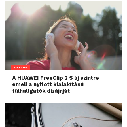
KÜTYÜK
A HUAWEI FreeClip 2 S új szintre
emeli a nyitott kialakítású
fülhallgatók dizájnját