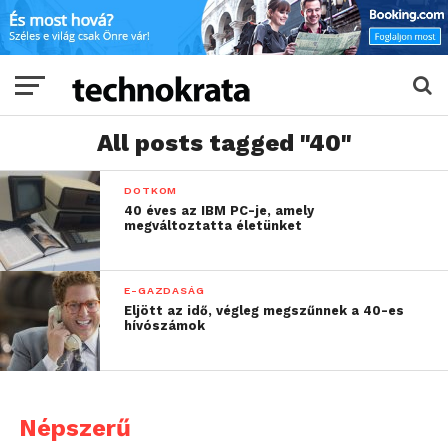
All posts tagged "40"
DOTKOM
40 éves az IBM PC-je, amely
megváltoztatta életünket
E-GAZDASÁG
Eljött az idő, végleg megszűnnek a 40-es
hívószámok
Népszerű